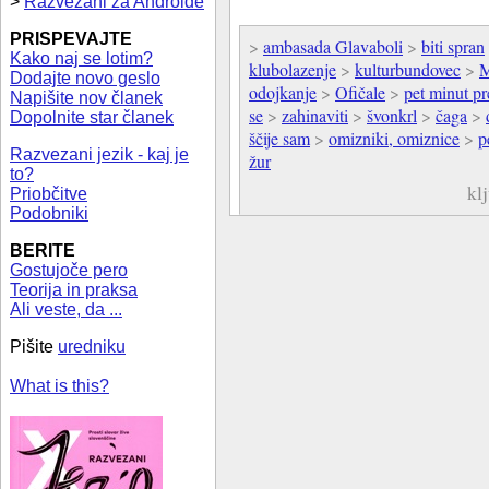
>
Razvezani za Androide
PRISPEVAJTE
>
ambasada Glavaboli
>
biti spran
Kako naj se lotim?
klubolazenje
>
kulturbundovec
>
M
Dodajte novo geslo
odojkanje
>
Ofičale
>
pet minut pr
Napišite nov članek
se
>
zahinaviti
>
švonkrl
>
čaga
>
Dopolnite star članek
ščije sam
>
omizniki, omiznice
>
p
Razvezani jezik - kaj je
žur
to?
kl
Priobčitve
Podobniki
BERITE
Gostujoče pero
Teorija in praksa
Ali veste, da ...
Pišite
uredniku
What is this?