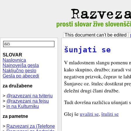
This document can't be edited
šunjati se
SLOVAR
Naslovnica
V mladostnem slangu pomenu ne
Najnovejša gesla
kako skupino, družbo; zaradi vs
Naključno geslo
negativen prizvok, čeprav te la
Gesla po abecedi
Šunjavec oz. štulec dostikrat pr
za družabene
deležni drugi člani družbe.
>
@razvezani na tviterju
>
@razvezani na fejsu
Tudi dovršna različica ušunjati s
>
in na Kulturniku
Glej še
uvaliti se
,
štuliti se
za pametne
>
Razvezani za iTelefone