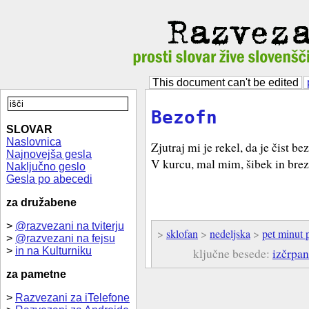
This document can't be edited
Bezofn
SLOVAR
Naslovnica
Zjutraj mi je rekel, da je čist bez
Najnovejša gesla
V kurcu, mal mim, šibek in brez
Naključno geslo
Gesla po abecedi
za družabene
>
@razvezani na tviterju
>
sklofan
>
nedeljska
>
pet minut 
>
@razvezani na fejsu
>
in na Kulturniku
ključne besede:
izčrpan
za pametne
>
Razvezani za iTelefone