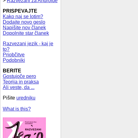
>
Razvezani za Androide
PRISPEVAJTE
Kako naj se lotim?
Dodajte novo geslo
Napišite nov članek
Dopolnite star članek
Razvezani jezik - kaj je
to?
Priobčitve
Podobniki
BERITE
Gostujoče pero
Teorija in praksa
Ali veste, da ...
Pišite
uredniku
What is this?