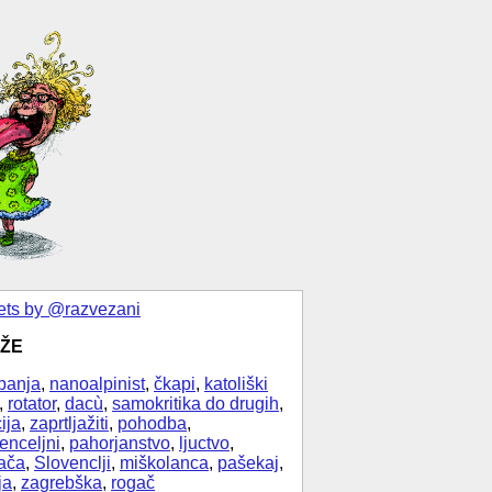
ts by @razvezani
ŽE
banja
,
nanoalpinist
,
čkapi
,
katoliški
,
rotator
,
dacù
,
samokritika do drugih
,
ija
,
zaprtljažiti
,
pohodba
,
enceljni
,
pahorjanstvo
,
ljuctvo
,
ača
,
Slovenclji
,
miškolanca
,
pašekaj
,
ja
,
zagrebška
,
rogač