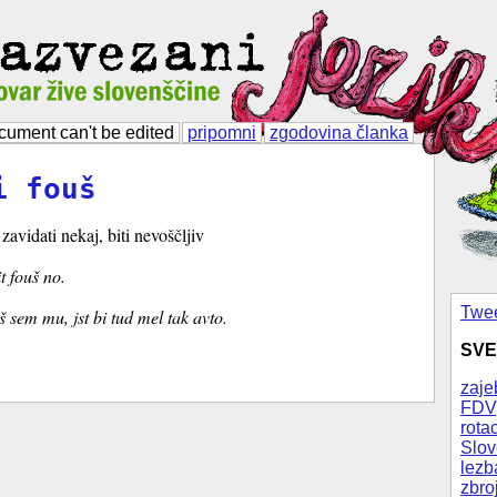
cument can't be edited
pripomni
zgodovina članka
i fouš
avidati nekaj, biti nevoščljiv
t fouš no.
Twee
 sem mu, jst bi tud mel tak avto.
SVE
zaje
FDV
rotac
Slov
lezb
zbro