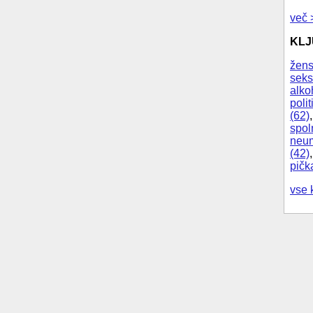
več 
KL
žens
seks
alko
polit
(62)
spol
neum
(42)
pičk
vse 