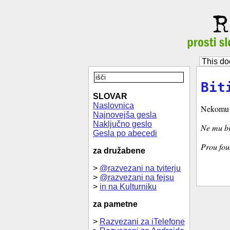
This do
Bit
SLOVAR
Naslovnica
Nekomu z
Najnovejša gesla
Naključno geslo
Ne mu bi
Gesla po abecedi
Prou fouš
za družabene
>
@razvezani na tviterju
>
@razvezani na fejsu
>
in na Kulturniku
za pametne
>
Razvezani za iTelefone