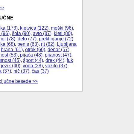
>>
JUČNE
ka (173)
,
kletvica (122)
,
moški (96)
,
 (96)
,
šola (90)
,
avto (87)
,
kleti (80)
,
hol (78)
,
delo (77)
,
preklinjanje (72)
,
ika (68)
,
penis (63)
,
rit (62)
,
Ljubljana
,
hrana (61)
,
otrok (60)
,
denar (57)
,
nost (53)
,
pijača (48)
,
pijanost (47)
,
nost (45)
,
šport (44)
,
drek (44)
,
fuk
,
jezik (40)
,
voda (38)
,
vozilo (37)
,
a (37)
,
nič (37)
,
čas (37)
ključne besede >>