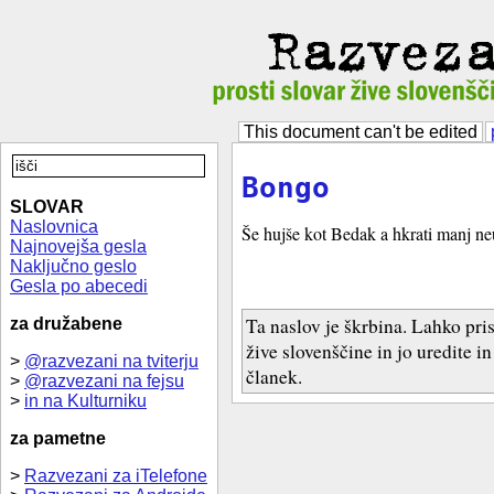
This document can't be edited
Bongo
SLOVAR
Naslovnica
Še hujše kot Bedak a hkrati manj ne
Najnovejša gesla
Naključno geslo
Gesla po abecedi
Ta naslov je škrbina. Lahko pri
za družabene
žive slovenščine in jo uredite i
>
@razvezani na tviterju
članek.
>
@razvezani na fejsu
>
in na Kulturniku
za pametne
>
Razvezani za iTelefone