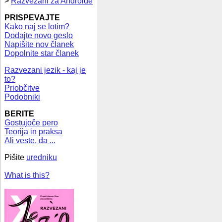
>
Razvezani za Androide
PRISPEVAJTE
Kako naj se lotim?
Dodajte novo geslo
Napišite nov članek
Dopolnite star članek
Razvezani jezik - kaj je
to?
Priobčitve
Podobniki
BERITE
Gostujoče pero
Teorija in praksa
Ali veste, da ...
Pišite
uredniku
What is this?