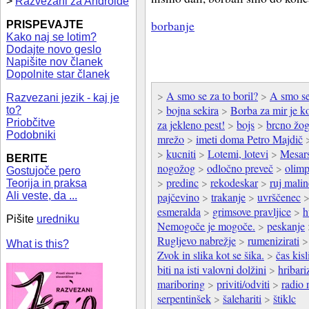
>
Razvezani za Androide
borbanje
PRISPEVAJTE
Kako naj se lotim?
Dodajte novo geslo
Napišite nov članek
Dopolnite star članek
>
A smo se za to boril?
>
A smo se 
Razvezani jezik - kaj je
>
bojna sekira
>
Borba za mir je ko
to?
Priobčitve
za jekleno pest!
>
bojs
>
brcno žo
Podobniki
mrežo
>
imeti doma Petro Majdič
>
kucniti
>
Lotemi, lotevi
>
Mesars
BERITE
nogožog
>
odločno preveč
>
olimp
Gostujoče pero
>
predinc
>
rekodeskar
>
ruj malin
Teorija in praksa
Ali veste, da ...
pajčevino
>
trakanje
>
uvrščenec
esmeralda
>
grimsove pravljice
>
h
Pišite
uredniku
Nemogoče je mogoče.
>
peskanje
Rugljevo nabrežje
>
rumenizirati
What is this?
Zvok in slika kot se šika.
>
čas kis
biti na isti valovni dolžini
>
hribar
mariboring
>
priviti/odviti
>
radio 
serpentinšek
>
šalehariti
>
štiklc