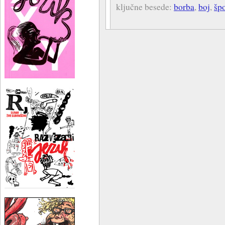
ključne besede:
borba
,
boj
,
špo