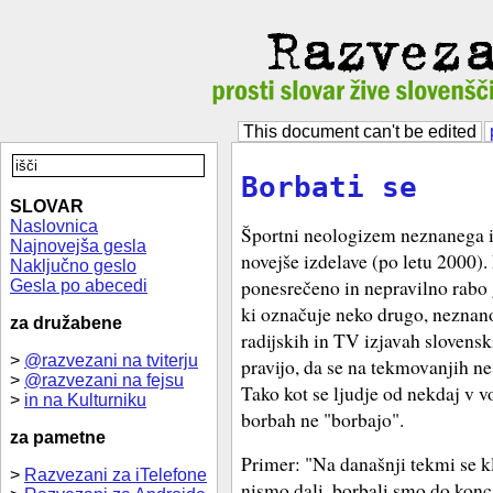
This document can't be edited
Borbati se
SLOVAR
Naslovnica
Športni neologizem neznanega iz
Najnovejša gesla
novejše izdelave (po letu 2000).
Naključno geslo
ponesrečeno in nepravilno rabo gl
Gesla po abecedi
ki označuje neko drugo, neznan
za družabene
radijskih in TV izjavah slovensk
>
@razvezani na tviterju
pravijo, da se na tekmovanjih ne
>
@razvezani na fejsu
Tako kot se ljudje od nekdaj v v
>
in na Kulturniku
borbah ne "borbajo".
za pametne
Primer: "Na današnji tekmi se 
>
Razvezani za iTelefone
nismo dali, borbali smo do konc