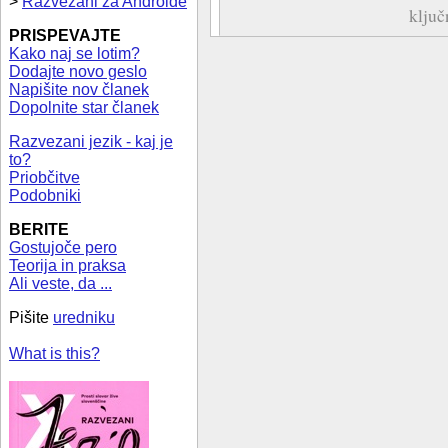
>
Razvezani za Androide
ključ
PRISPEVAJTE
Kako naj se lotim?
Dodajte novo geslo
Napišite nov članek
Dopolnite star članek
Razvezani jezik - kaj je
to?
Priobčitve
Podobniki
BERITE
Gostujoče pero
Teorija in praksa
Ali veste, da ...
Pišite
uredniku
What is this?