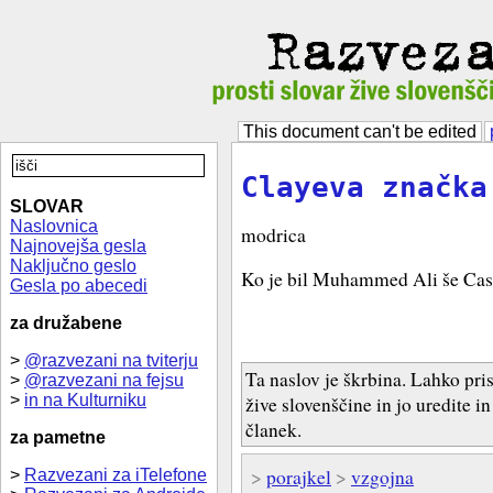
This document can't be edited
Clayeva značka
SLOVAR
Naslovnica
modrica
Najnovejša gesla
Naključno geslo
Ko je bil Muhammed Ali še Cas
Gesla po abecedi
za družabene
>
@razvezani na tviterju
Ta naslov je škrbina. Lahko pri
>
@razvezani na fejsu
>
in na Kulturniku
žive slovenščine in jo uredite i
članek.
za pametne
>
porajkel
>
vzgojna
>
Razvezani za iTelefone