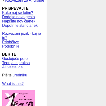
>
Razvezani za Androide
PRISPEVAJTE
Kako naj se lotim?
Dodajte novo geslo
Napišite nov članek
Dopolnite star članek
Razvezani jezik - kaj je
to?
Priobčitve
Podobniki
BERITE
Gostujoče pero
Teorija in praksa
Ali veste, da ...
Pišite
uredniku
What is this?