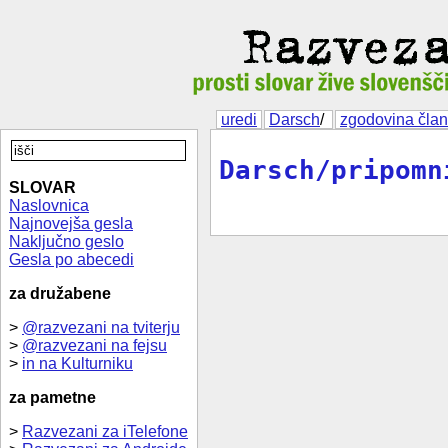
uredi
Darsch
/
zgodovina čla
Darsch/pripomn
SLOVAR
Naslovnica
Najnovejša gesla
Naključno geslo
Gesla po abecedi
za družabene
>
@razvezani na tviterju
>
@razvezani na fejsu
>
in na Kulturniku
za pametne
>
Razvezani za iTelefone