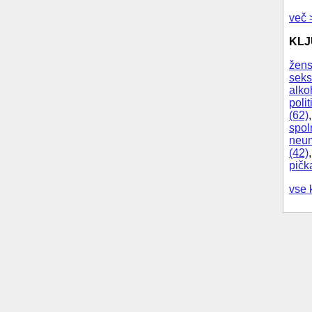
več 
KL
žens
seks
alko
polit
(62)
spol
neum
(42)
pičk
vse 