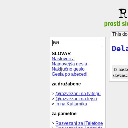
This do
Del
SLOVAR
Naslovnica
Najnovejša gesla
Ta naslo
Naključno geslo
Gesla po abecedi
slovenšč
za družabene
>
@razvezani na tviterju
>
@razvezani na fejsu
>
in na Kulturniku
za pametne
>
Razvezani za iTelefone