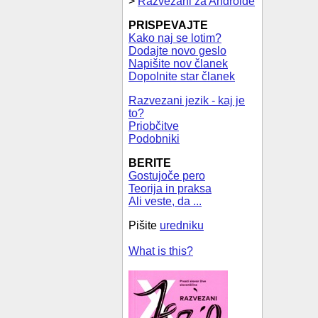
>
Razvezani za Androide
PRISPEVAJTE
Kako naj se lotim?
Dodajte novo geslo
Napišite nov članek
Dopolnite star članek
Razvezani jezik - kaj je
to?
Priobčitve
Podobniki
BERITE
Gostujoče pero
Teorija in praksa
Ali veste, da ...
Pišite
uredniku
What is this?