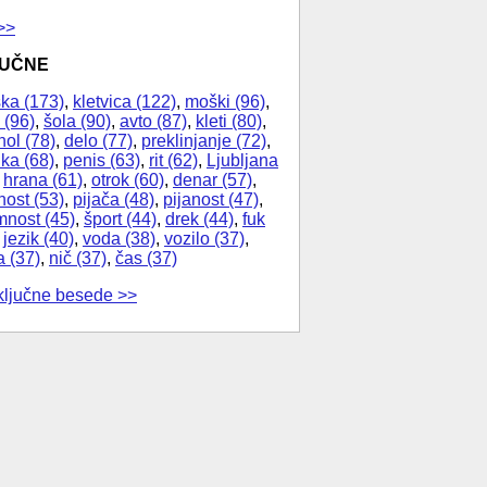
>>
JUČNE
ka (173)
,
kletvica (122)
,
moški (96)
,
 (96)
,
šola (90)
,
avto (87)
,
kleti (80)
,
hol (78)
,
delo (77)
,
preklinjanje (72)
,
ika (68)
,
penis (63)
,
rit (62)
,
Ljubljana
,
hrana (61)
,
otrok (60)
,
denar (57)
,
nost (53)
,
pijača (48)
,
pijanost (47)
,
nost (45)
,
šport (44)
,
drek (44)
,
fuk
,
jezik (40)
,
voda (38)
,
vozilo (37)
,
a (37)
,
nič (37)
,
čas (37)
ključne besede >>