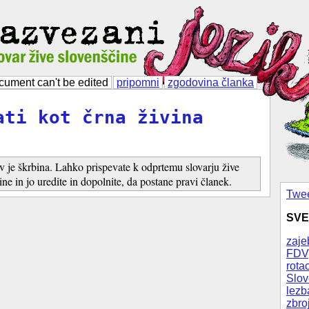
cument can't be edited
pripomni
zgodovina članka
ati kot črna živina
v je škrbina. Lahko prispevate k odprtemu slovarju žive
ine in jo uredite in dopolnite, da postane pravi članek.
Twee
SVE
zaje
FDV
rotac
Slov
lezb
zbro