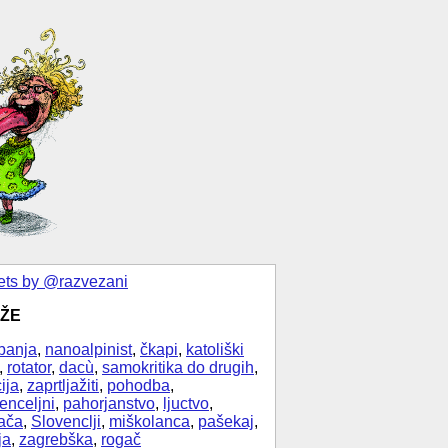
ts by @razvezani
ŽE
banja
,
nanoalpinist
,
čkapi
,
katoliški
,
rotator
,
dacù
,
samokritika do drugih
,
ija
,
zaprtljažiti
,
pohodba
,
enceljni
,
pahorjanstvo
,
ljuctvo
,
ača
,
Slovenclji
,
miškolanca
,
pašekaj
,
ja
,
zagrebška
,
rogač