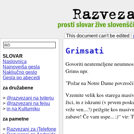
This document can't be edited
Grimsati
SLOVAR
Naslovnica
Govoriti neutemeljene neumnos
Najnovejša gesla
Grims npr.
Naključno geslo
Gesla po abecedi
"Požar na Notre Dame povzročil k
za družabene
Vzemite velik kos starega masiv
>
@razvezani na tviterju
žici, in z iskrami (v prvem pos
>
@razvezani na fejsu
vrže ven....!) prižgite kos masiv
>
in na Kulturniku
zabave! Če vam uspe... ;)“ vir: T
za pametne
>
Razvezani za iTelefone