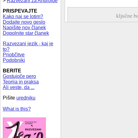
>
Razvezani za Androide
PRISPEVAJTE
ključne b
Kako naj se lotim?
Dodajte novo geslo
Napišite nov članek
Dopolnite star članek
Razvezani jezik - kaj je
to?
Priobčitve
Podobniki
BERITE
Gostujoče pero
Teorija in praksa
Ali veste, da ...
Pišite
uredniku
What is this?