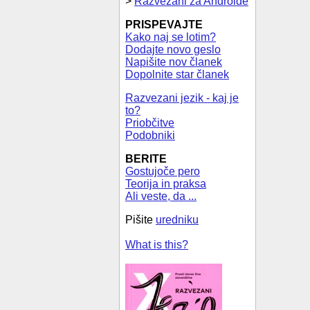
>
Razvezani za Androide
PRISPEVAJTE
Kako naj se lotim?
Dodajte novo geslo
Napišite nov članek
Dopolnite star članek
Razvezani jezik - kaj je
to?
Priobčitve
Podobniki
BERITE
Gostujoče pero
Teorija in praksa
Ali veste, da ...
Pišite
uredniku
What is this?