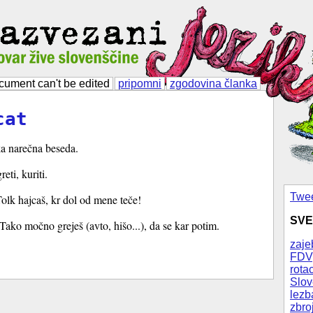
cument can't be edited
pripomni
zgodovina članka
cat
a narečna beseda.
eti, kuriti.
Twee
olk hajcaš, kr dol od mene teče!
SVE
ako močno greješ (avto, hišo...), da se kar potim.
zaje
FDV
rotac
Slov
lezb
zbro