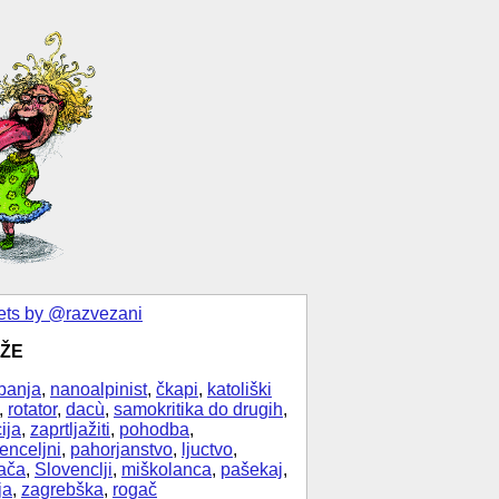
ts by @razvezani
ŽE
banja
,
nanoalpinist
,
čkapi
,
katoliški
,
rotator
,
dacù
,
samokritika do drugih
,
ija
,
zaprtljažiti
,
pohodba
,
enceljni
,
pahorjanstvo
,
ljuctvo
,
ača
,
Slovenclji
,
miškolanca
,
pašekaj
,
ja
,
zagrebška
,
rogač