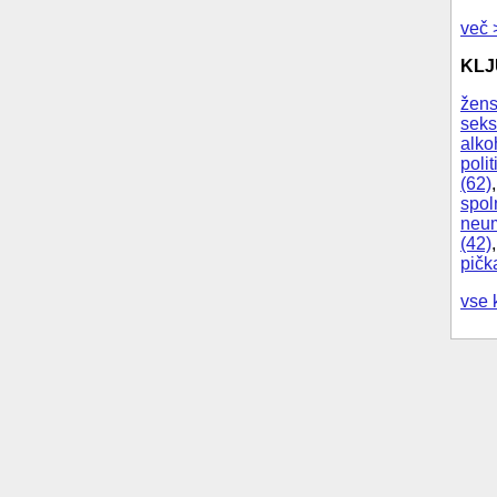
več 
KL
žens
seks
alko
polit
(62)
spol
neum
(42)
pičk
vse 