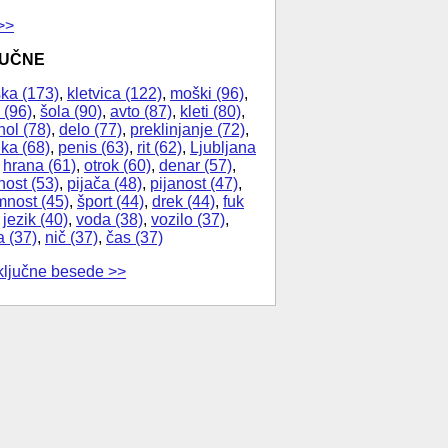
>>
JUČNE
ka (173)
,
kletvica (122)
,
moški (96)
,
 (96)
,
šola (90)
,
avto (87)
,
kleti (80)
,
hol (78)
,
delo (77)
,
preklinjanje (72)
,
ika (68)
,
penis (63)
,
rit (62)
,
Ljubljana
,
hrana (61)
,
otrok (60)
,
denar (57)
,
nost (53)
,
pijača (48)
,
pijanost (47)
,
nost (45)
,
šport (44)
,
drek (44)
,
fuk
,
jezik (40)
,
voda (38)
,
vozilo (37)
,
a (37)
,
nič (37)
,
čas (37)
ključne besede >>