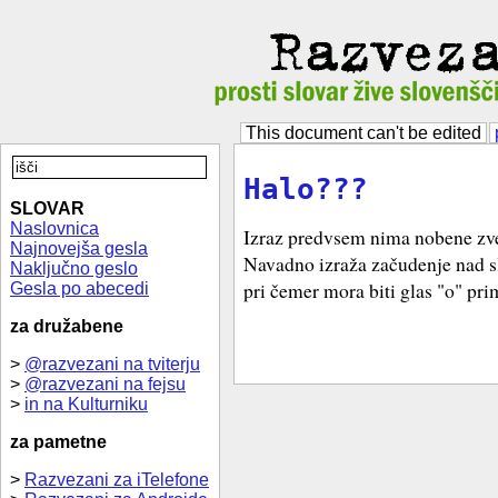
This document can't be edited
Halo???
SLOVAR
Naslovnica
Izraz predvsem nima nobene zve
Najnovejša gesla
Navadno izraža začudenje nad 
Naključno geslo
pri čemer mora biti glas "o" pr
Gesla po abecedi
za družabene
>
@razvezani na tviterju
>
@razvezani na fejsu
>
in na Kulturniku
za pametne
>
Razvezani za iTelefone