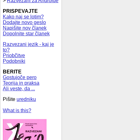
>
Razvezani za Androide
PRISPEVAJTE
Kako naj se lotim?
Dodajte novo geslo
Napišite nov članek
Dopolnite star članek
Razvezani jezik - kaj je
to?
Priobčitve
Podobniki
BERITE
Gostujoče pero
Teorija in praksa
Ali veste, da ...
Pišite
uredniku
What is this?