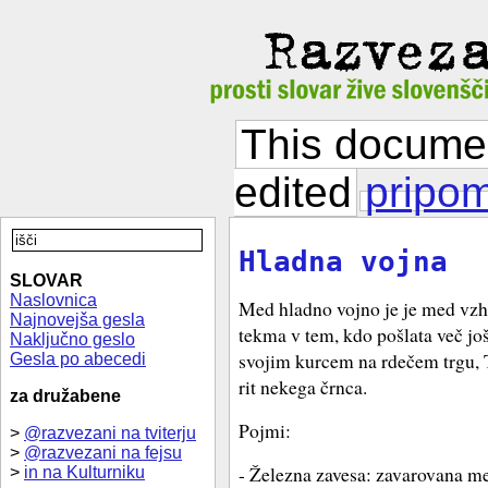
This documen
edited
pripo
Hladna vojna
SLOVAR
Naslovnica
Med hladno vojno je je med vz
Najnovejša gesla
tekma v tem, kdo pošlata več jo
Naključno geslo
svojim kurcem na rdečem trgu, T
Gesla po abecedi
rit nekega črnca.
za družabene
Pojmi:
>
@razvezani na tviterju
>
@razvezani na fejsu
- Železna zavesa: zavarovana mej
>
in na Kulturniku