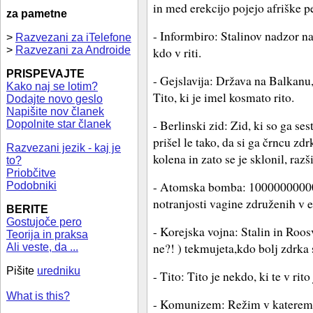
in med erekcijo pojejo afriške p
za pametne
- Informbiro: Stalinov nadzor n
>
Razvezani za iTelefone
>
Razvezani za Androide
kdo v riti.
PRISPEVAJTE
- Gejslavija: Država na Balkanu,
Kako naj se lotim?
Tito, ki je imel kosmato rito.
Dodajte novo geslo
Napišite nov članek
- Berlinski zid: Zid, ki so ga ses
Dopolnite star članek
prišel le tako, da si ga črncu zdr
Razvezani jezik - kaj je
kolena in zato se je sklonil, razši
to?
Priobčitve
- Atomska bomba: 1000000000
Podobniki
notranjosti vagine združenih v 
BERITE
Gostujoče pero
- Korejska vojna: Stalin in Roosve
Teorija in praksa
ne?! ) tekmujeta,kdo bolj zdrka
Ali veste, da ...
Pišite
uredniku
- Tito: Tito je nekdo, ki te v rito
What is this?
- Komunizem: Režim v katerem l