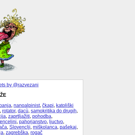
ts by @razvezani
ŽE
banja
,
nanoalpinist
,
čkapi
,
katoliški
,
rotator
,
dacù
,
samokritika do drugih
,
ija
,
zaprtljažiti
,
pohodba
,
enceljni
,
pahorjanstvo
,
ljuctvo
,
ača
,
Slovenclji
,
miškolanca
,
pašekaj
,
ja
,
zagrebška
,
rogač