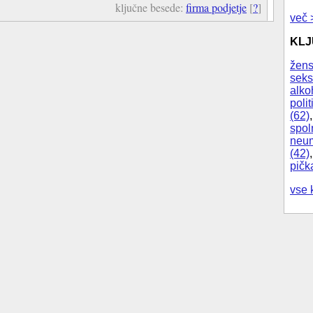
ključne besede:
firma podjetje
[
?
]
več 
KL
žens
seks
alko
polit
(62)
spol
neum
(42)
pičk
vse 