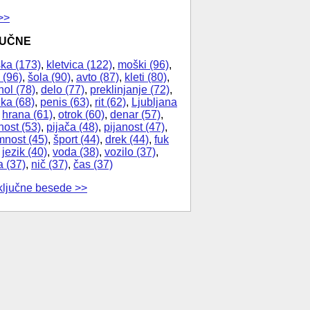
>>
JUČNE
ka (173)
,
kletvica (122)
,
moški (96)
,
 (96)
,
šola (90)
,
avto (87)
,
kleti (80)
,
hol (78)
,
delo (77)
,
preklinjanje (72)
,
ika (68)
,
penis (63)
,
rit (62)
,
Ljubljana
,
hrana (61)
,
otrok (60)
,
denar (57)
,
nost (53)
,
pijača (48)
,
pijanost (47)
,
nost (45)
,
šport (44)
,
drek (44)
,
fuk
,
jezik (40)
,
voda (38)
,
vozilo (37)
,
a (37)
,
nič (37)
,
čas (37)
ključne besede >>