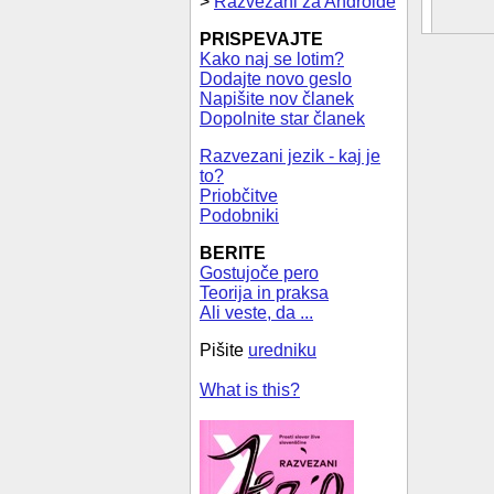
>
Razvezani za Androide
PRISPEVAJTE
Kako naj se lotim?
Dodajte novo geslo
Napišite nov članek
Dopolnite star članek
Razvezani jezik - kaj je
to?
Priobčitve
Podobniki
BERITE
Gostujoče pero
Teorija in praksa
Ali veste, da ...
Pišite
uredniku
What is this?