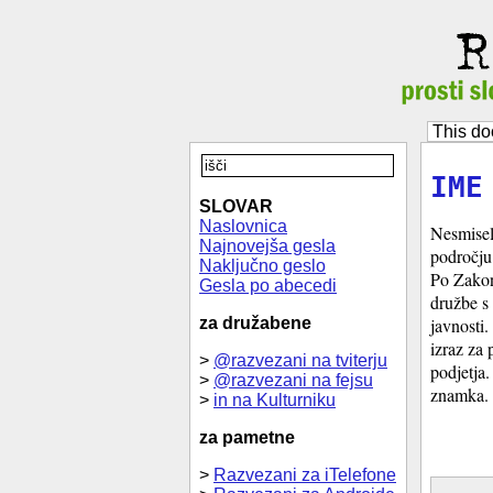
This do
IME
SLOVAR
Naslovnica
Nesmisel
Najnovejša gesla
področju
Naključno geslo
Po Zakon
Gesla po abecedi
družbe s 
za družabene
javnosti
izraz za 
>
@razvezani na tviterju
podjetja.
>
@razvezani na fejsu
znamka.
>
in na Kulturniku
za pametne
>
Razvezani za iTelefone