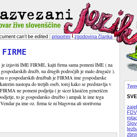
cument can't be edited
pripomni
zgodovina članka
 FIRME
 je izjaviti IME FIRME, kajti firma sama pomeni IME ( na
 gospodarskih družb, na drugih področjih je malo drugače ).
u o gospodarskih družbah je FIRMA ime gospodarske
katerim nastopa do tretjih oseb, torej kako se predstavlja v
Twee
. FIRMA ne pomeni podjetja ( je sicer klasičen generičen
podjetje, to je gospodarsko družbo ) ampak le ime tega
SVE
 Vendar pa ime oz. firma še ni blagovna ali storitvena
zaje
FDV
rotac
Slov
lezb
zbro