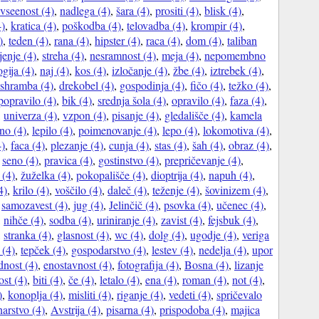
vseenost (4)
,
nadlega (4)
,
šara (4)
,
prositi (4)
,
blisk (4)
,
4)
,
kratica (4)
,
poškodba (4)
,
telovadba (4)
,
krompir (4)
,
)
,
teden (4)
,
rana (4)
,
hipster (4)
,
raca (4)
,
dom (4)
,
taliban
jenje (4)
,
streha (4)
,
nesramnost (4)
,
meja (4)
,
nepomembno
gija (4)
,
naj (4)
,
kos (4)
,
izločanje (4)
,
žbe (4)
,
iztrebek (4)
,
shramba (4)
,
drekobel (4)
,
gospodinja (4)
,
fičo (4)
,
težko (4)
,
popravilo (4)
,
bik (4)
,
srednja šola (4)
,
opravilo (4)
,
faza (4)
,
,
univerza (4)
,
vzpon (4)
,
pisanje (4)
,
gledališče (4)
,
kamela
no (4)
,
lepilo (4)
,
poimenovanje (4)
,
lepo (4)
,
lokomotiva (4)
,
4)
,
faca (4)
,
plezanje (4)
,
cunja (4)
,
stas (4)
,
šah (4)
,
obraz (4)
,
,
seno (4)
,
pravica (4)
,
gostinstvo (4)
,
prepričevanje (4)
,
 (4)
,
žuželka (4)
,
pokopališče (4)
,
dioptrija (4)
,
napuh (4)
,
4)
,
krilo (4)
,
voščilo (4)
,
daleč (4)
,
teženje (4)
,
šovinizem (4)
,
,
samozavest (4)
,
jug (4)
,
Jelinčič (4)
,
psovka (4)
,
učenec (4)
,
,
nihče (4)
,
sodba (4)
,
uriniranje (4)
,
zavist (4)
,
fejsbuk (4)
,
,
stranka (4)
,
glasnost (4)
,
wc (4)
,
dolg (4)
,
ugodje (4)
,
veriga
 (4)
,
tepček (4)
,
gospodarstvo (4)
,
lestev (4)
,
nedelja (4)
,
upor
dnost (4)
,
enostavnost (4)
,
fotografija (4)
,
Bosna (4)
,
lizanje
ost (4)
,
biti (4)
,
če (4)
,
letalo (4)
,
ena (4)
,
roman (4)
,
not (4)
,
)
,
konoplja (4)
,
misliti (4)
,
riganje (4)
,
vedeti (4)
,
spričevalo
narstvo (4)
,
Avstrija (4)
,
pisarna (4)
,
prispodoba (4)
,
majica