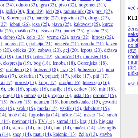
or (34)
,
odnos (33)
,
igra (33)
,
pivo (32)
,
nogomet (31)
,
več 
1)
,
joški (30)
,
film (29)
,
jed (28)
,
računalnik (28)
,
prsi (27)
,
27)
,
Slovenija (27)
,
narečje (27)
,
trgovina (27)
,
droga (27)
,
KL
(27)
,
jebati (26)
,
jeza (25)
,
glava (25)
,
kakovost (25)
,
kurec
žens
da (25)
,
mašilo (25)
,
težava (25)
,
pamet (23)
,
glasba (23)
,
seks
)
,
dobro (23)
,
kolo (23)
,
vreme (22)
,
trava (22)
,
hitrost (22)
,
alko
1)
,
udarec (21)
,
policija (21)
,
nesreča (21)
,
neroda (21)
,
kazen
polit
o (20)
,
obleka (20)
,
zabava (20)
,
gej (20)
,
lepota (20)
,
država
(62)
di (19)
,
žur (19)
,
tviter (19)
,
stranišče (19)
,
minister (19)
,
spol
)
,
ekspresija (19)
,
bog (18)
,
lenoba (18)
,
Gorenjska (18)
,
neum
(42)
8)
,
problem (18)
,
bolezen (18)
,
laž (18)
,
ljubezen (17)
,
juha
pičk
aka (17)
,
košarka (17)
,
prijatelj (17)
,
joške (17)
,
piti (17)
,
ra (17)
,
norost (17)
,
konj (17)
,
orodje (16)
,
televizija (16)
,
vse 
16)
,
telo (16)
,
spanje (16)
,
nasilje (16)
,
cerkev (16)
,
mir (16)
,
)
,
noga (16)
,
omrežje (16)
,
vojna (16)
,
usta (16)
,
promet (15)
,
(15)
,
čustva (15)
,
neumen (15)
,
homoseksualec (15)
,
govoriti
ec (15)
,
zvok (15)
,
moda (15)
,
vzklik (15)
,
debelost (15)
,
(14)
,
moč (14)
,
Jugoslavija (14)
,
ništrc (14)
,
mesto (14)
,
smeh
a (14)
,
novinar (14)
,
TV (14)
,
smrad (14)
,
kraj (14)
,
higiena
i (14)
,
starost (14)
,
ura (14)
,
fant (14)
,
maček (14)
,
slovingliš
a (14)
,
sneg (14)
,
mati (14)
,
kajenje (13)
,
želja (13)
,
stavba