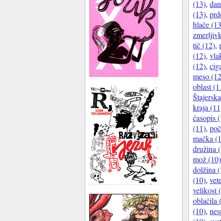
(13)
,
dan
(13)
,
prd
hlače (13
zmerljiv
tič (12)
,
(12)
,
vla
(12)
,
cig
meso (12
oblast (1
Štajerska
kraja (11
časopis (
(11)
,
poč
mačka (1
družina 
mož (10)
dolžina (
(10)
,
vet
velikost 
oblačila 
(10)
,
nes