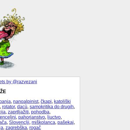
ts by @razvezani
ŽE
banja
,
nanoalpinist
,
čkapi
,
katoliški
,
rotator
,
dacù
,
samokritika do drugih
,
ija
,
zaprtljažiti
,
pohodba
,
enceljni
,
pahorjanstvo
,
ljuctvo
,
ača
,
Slovenclji
,
miškolanca
,
pašekaj
,
ja
,
zagrebška
,
rogač