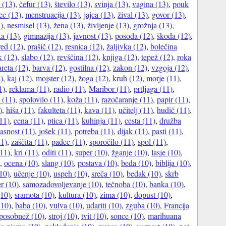
 (13)
,
čefur (13)
,
število (13)
,
svinja (13)
,
vagina (13)
,
pouk
ec (13)
,
menstruacija (13)
,
jajca (13)
,
žival (13)
,
govor (13)
,
)
,
nesmisel (13)
,
žena (13)
,
življenje (13)
,
grožnja (13)
,
ka (13)
,
gimnazija (13)
,
javnost (13)
,
posoda (12)
,
škoda (12)
,
red (12)
,
prašič (12)
,
resnica (12)
,
žaljivka (12)
,
bolečina
k (12)
,
slabo (12)
,
revščina (12)
,
knjiga (12)
,
tepež (12)
,
roka
areta (12)
,
barva (12)
,
gostilna (12)
,
zakon (12)
,
vzgoja (12)
,
)
,
kaj (12)
,
mojster (12)
,
žoga (12)
,
kruh (12)
,
morje (11)
,
1)
,
reklama (11)
,
radio (11)
,
Maribor (11)
,
prtljaga (11)
,
 (11)
,
spolovilo (11)
,
koža (11)
,
razočaranje (11)
,
papir (11)
,
)
,
hiša (11)
,
fakulteta (11)
,
kava (11)
,
učitelj (11)
,
hudič (11)
,
11)
,
cena (11)
,
ptica (11)
,
kuhinja (11)
,
cesta (11)
,
družba
asnost (11)
,
jošek (11)
,
potreba (11)
,
dijak (11)
,
pasti (11)
,
1)
,
zaščita (11)
,
padec (11)
,
sporočilo (11)
,
spol (11)
,
(11)
,
kri (11)
,
oditi (11)
,
super (10)
,
žganje (10)
,
lasje (10)
,
,
ocena (10)
,
slang (10)
,
postava (10)
,
beda (10)
,
biblija (10)
,
10)
,
učenje (10)
,
uspeh (10)
,
sreča (10)
,
bedak (10)
,
skrb
er (10)
,
samozadovoljevanje (10)
,
tečnoba (10)
,
banka (10)
,
(10)
,
sramota (10)
,
kultura (10)
,
zima (10)
,
dopust (10)
,
(10)
,
baba (10)
,
vulva (10)
,
udariti (10)
,
zguba (10)
,
Francija
posobnež (10)
,
stroj (10)
,
tvit (10)
,
sonce (10)
,
marihuana