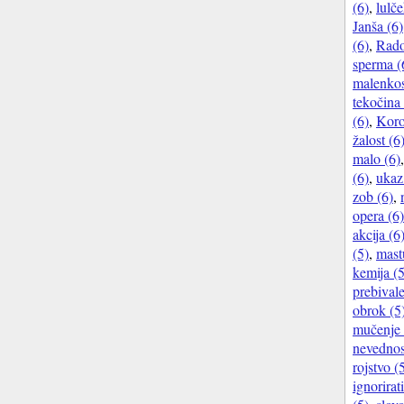
(6)
,
lulče
Janša (6)
(6)
,
Rado
sperma (
malenkos
tekočina 
(6)
,
Koro
žalost (6
malo (6)
(6)
,
ukaz
zob (6)
,
opera (6)
akcija (6
(5)
,
mast
kemija (5
prebivale
obrok (5
mučenje 
nevednos
rojstvo (
ignorirati