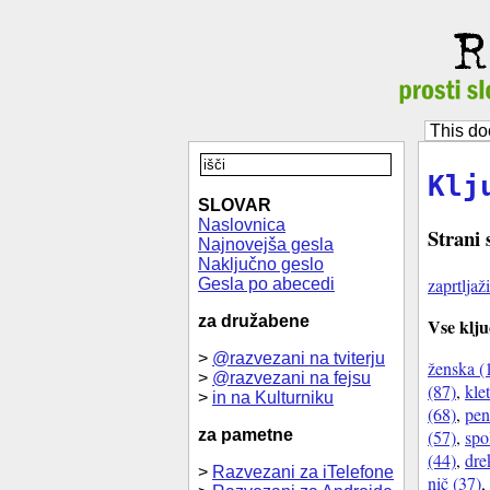
This do
Klj
SLOVAR
Naslovnica
Strani 
Najnovejša gesla
Naključno geslo
zaprtljaži
Gesla po abecedi
za družabene
Vse klju
>
@razvezani na tviterju
ženska (
>
@razvezani na fejsu
(87)
,
klet
>
in na Kulturniku
(68)
,
pen
(57)
,
spo
za pametne
(44)
,
dre
>
Razvezani za iTelefone
nič (37)
,