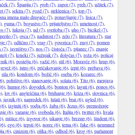
nček (7)
,
Španija (7)
,
grob (7)
,
zapor (7)
,
greh (7)
,
užitek (7)
,
rt (7)
,
sekira (7)
,
gozd (7)
,
steklenica (7)
,
top (7)
,
sna imena malo drugače (7)
,
ponavljanje (7)
,
lisica (7)
,
)
,
guma (7)
,
bogastvo (7)
,
prijateljstvo (7)
,
umetnost (7)
,
vo (7)
,
luknja (7)
,
ud (7)
,
svetloba (7)
,
uho (7)
,
bicikel (7)
,
perilo (7)
,
ovca (7)
,
nadutost (7)
,
zelo (7)
,
literatura (7)
,
star
nje (7)
,
odlično (7)
,
vrag (7)
,
govorica (7)
,
znoj (7)
,
pomen
s (7)
,
javništvo (7)
,
nos (7)
,
čistoča (7)
,
pijanec (7)
,
znanje
telj (7)
,
krneki (7)
,
južnjak (7)
,
dolgčas (7)
,
roža (6)
,
policaj
vnik (6)
,
postelja (6)
,
važič (6)
,
stil (6)
,
Moravče (6)
,
hrup (6)
,
,
revež (6)
,
jutro (6)
,
pričakovanje (6)
,
izpit (6)
,
prebava (6)
,
,
sila (6)
,
kondom (6)
,
božič (6)
,
oseba (6)
,
kozarec (6)
,
6)
,
pohištvo (6)
,
stanovanje (6)
,
solata (6)
,
Tito (6)
,
menjava
(6)
,
humor (6)
,
dogodek (6)
,
bonton (6)
,
lagati (6)
,
ponos (6)
,
)
,
lov (6)
,
angleščina (6)
,
bruhanje (6)
,
kriza (6)
,
slovnica (6)
,
)
,
javnik (6)
,
napredek (6)
,
lulati (6)
,
brat (6)
,
ugled (6)
,
(6)
,
izginiti (6)
,
vodja (6)
,
žaba (6)
,
Jezus (6)
,
premoženje
nje (6)
,
varanje (6)
,
svoboda (6)
,
Italija (6)
,
twitter (6)
,
hvala
6)
,
mišice (6)
,
izgovor (6)
,
iskanje (6)
,
brezup (6)
,
študent (6)
,
(6)
,
ego (6)
,
tepsti (6)
,
norec (6)
,
tema (6)
,
fake (6)
,
neumnež
ija (6)
,
cinizem (6)
,
olika (6)
,
odhod (6)
,
krog (6)
,
parlament