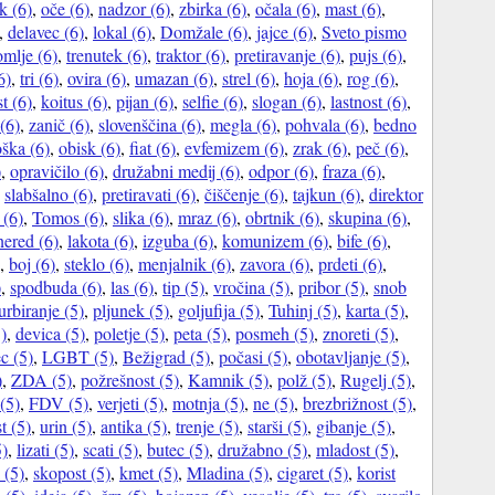
k (6)
,
oče (6)
,
nadzor (6)
,
zbirka (6)
,
očala (6)
,
mast (6)
,
,
delavec (6)
,
lokal (6)
,
Domžale (6)
,
jajce (6)
,
Sveto pismo
mlje (6)
,
trenutek (6)
,
traktor (6)
,
pretiravanje (6)
,
pujs (6)
,
6)
,
tri (6)
,
ovira (6)
,
umazan (6)
,
strel (6)
,
hoja (6)
,
rog (6)
,
t (6)
,
koitus (6)
,
pijan (6)
,
selfie (6)
,
slogan (6)
,
lastnost (6)
,
(6)
,
zanič (6)
,
slovenščina (6)
,
megla (6)
,
pohvala (6)
,
bedno
ška (6)
,
obisk (6)
,
fiat (6)
,
evfemizem (6)
,
zrak (6)
,
peč (6)
,
)
,
opravičilo (6)
,
družabni medij (6)
,
odpor (6)
,
fraza (6)
,
,
slabšalno (6)
,
pretiravati (6)
,
čiščenje (6)
,
tajkun (6)
,
direktor
 (6)
,
Tomos (6)
,
slika (6)
,
mraz (6)
,
obrtnik (6)
,
skupina (6)
,
nered (6)
,
lakota (6)
,
izguba (6)
,
komunizem (6)
,
bife (6)
,
,
boj (6)
,
steklo (6)
,
menjalnik (6)
,
zavora (6)
,
prdeti (6)
,
)
,
spodbuda (6)
,
las (6)
,
tip (5)
,
vročina (5)
,
pribor (5)
,
snob
urbiranje (5)
,
pljunek (5)
,
goljufija (5)
,
Tuhinj (5)
,
karta (5)
,
)
,
devica (5)
,
poletje (5)
,
peta (5)
,
posmeh (5)
,
znoreti (5)
,
c (5)
,
LGBT (5)
,
Bežigrad (5)
,
počasi (5)
,
obotavljanje (5)
,
)
,
ZDA (5)
,
požrešnost (5)
,
Kamnik (5)
,
polž (5)
,
Rugelj (5)
,
(5)
,
FDV (5)
,
verjeti (5)
,
motnja (5)
,
ne (5)
,
brezbrižnost (5)
,
t (5)
,
urin (5)
,
antika (5)
,
trenje (5)
,
starši (5)
,
gibanje (5)
,
5)
,
lizati (5)
,
scati (5)
,
butec (5)
,
družabno (5)
,
mladost (5)
,
 (5)
,
skopost (5)
,
kmet (5)
,
Mladina (5)
,
cigaret (5)
,
korist