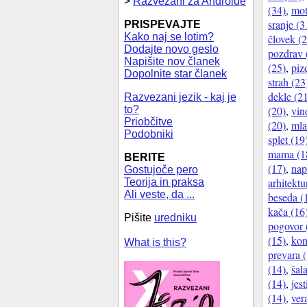
>
Razvezani za Androide
(34)
,
mot
sranje (3
PRISPEVAJTE
Kako naj se lotim?
človek (
Dodajte novo geslo
pozdrav 
Napišite nov članek
(25)
,
piz
Dopolnite star članek
strah (23
dekle (2
Razvezani jezik - kaj je
(20)
,
vin
to?
Priobčitve
(20)
,
mla
Podobniki
splet (19
mama (1
BERITE
(17)
,
nap
Gostujoče pero
arhitektu
Teorija in praksa
Ali veste, da ...
beseda (
kača (16
Pišite
uredniku
pogovor 
(15)
,
kon
What is this?
prevara 
(14)
,
šal
(14)
,
jest
(14)
,
ver