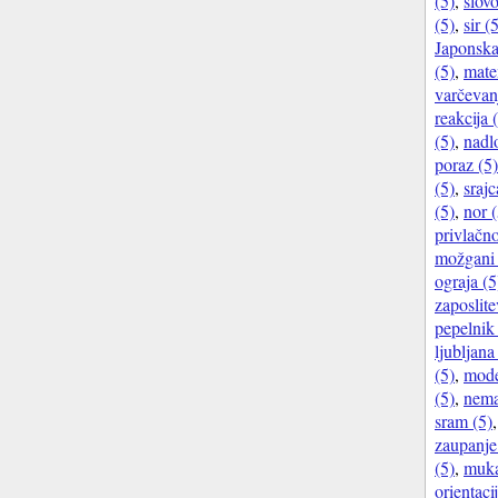
(5)
,
slovo
(5)
,
sir (
Japonska
(5)
,
mate
varčevan
reakcija 
(5)
,
nadl
poraz (5)
(5)
,
srajc
(5)
,
nor (
privlačno
možgani 
ograja (5
zaposlite
pepelnik 
ljubljana
(5)
,
mode
(5)
,
nema
sram (5)
zaupanje
(5)
,
muka
orientaci