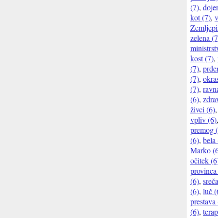
(7)
,
doje
kot (7)
,
v
Zemljepi
zelena (7
ministrst
kost (7)
,
(7)
,
prde
(7)
,
okra
(7)
,
ravna
(6)
,
zdra
živci (6)
vpliv (6)
premog (
(6)
,
bela 
Marko (6
očitek (6
provinca 
(6)
,
sreča
(6)
,
luč (
prestava 
(6)
,
terap