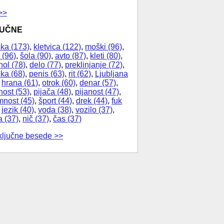
>>
JUČNE
ka (173)
,
kletvica (122)
,
moški (96)
,
 (96)
,
šola (90)
,
avto (87)
,
kleti (80)
,
hol (78)
,
delo (77)
,
preklinjanje (72)
,
ika (68)
,
penis (63)
,
rit (62)
,
Ljubljana
,
hrana (61)
,
otrok (60)
,
denar (57)
,
nost (53)
,
pijača (48)
,
pijanost (47)
,
nost (45)
,
šport (44)
,
drek (44)
,
fuk
,
jezik (40)
,
voda (38)
,
vozilo (37)
,
a (37)
,
nič (37)
,
čas (37)
ključne besede >>