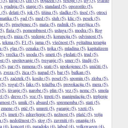
 (5)
,
ideja (5)
,
črn (5)
,
bojazen (5)
,
vesolje (5)
,
trg (5)
,
svarilo
5)
,
gradnja (5)
,
stanje (5)
,
standard (5)
,
opozorilo (5)
,
 (5)
,
delati (5)
,
jok (5)
,
tišina (5)
,
sladko (5)
,
tisoč (5)
,
otroci
matika (5)
,
gad (5)
,
med (5)
,
sluh (5)
,
klic (5)
,
pesek (5)
,
je (5)
,
priseljenec (5)
,
maša (5)
,
rudnik (5)
,
pravljica (5)
,
(5)
,
flaša (5)
,
pomembnost (5)
,
usluga (5)
,
modra (5)
,
Rog
oga (5)
,
miza (5)
,
vedenje (5)
,
korupcija (5)
,
odvisnost (5)
,
,
tekma (5)
,
F1 (5)
,
jama (5)
,
všečnost (5)
,
geštaltna terapija
a (5)
,
glas (5)
,
oznaka (5)
,
tujka (5)
,
mladina (5)
,
kapitalizem
5)
,
vrečka (5)
,
usoda (5)
,
smeti (5)
,
gledati (5)
,
trud (5)
,
st (5)
,
spoštovanje (5)
,
tveganje (5)
,
smer (5)
,
študij (5)
,
(5)
,
par (5)
,
rumena (5)
,
srati (5)
,
upokojenec (5)
,
uničiti (5)
,
)
,
zveza (5)
,
žica (5)
,
napad (5)
,
bar (5)
,
balkan (5)
,
v (5)
,
začetek (5)
,
kosilo (5)
,
posel (5)
,
spomin (5)
,
zloba (5)
,
(5)
,
vogal (5)
,
faks (5)
,
tolažba (5)
,
provokacija (5)
,
mera (5)
,
 (5)
,
šivanje (5)
,
narobe (5)
,
plin (5)
,
vez (5)
,
nemc (5)
,
smola
l (5)
,
drevo (5)
,
voz (5)
,
trpeti (5)
,
manipulacija (5)
,
trpljenje
rnost (5)
,
umik (5)
,
absurd (5)
,
sprememba (5)
,
stati (5)
,
,
zmene (5)
,
ptič (5)
,
umreti (5)
,
garanje (5)
,
vzeti (5)
,
 (5)
,
imeti (5)
,
zdravljenje (5)
,
nežnost (5)
,
plašč (5)
,
volja
 (5)
,
nedolžnost (5)
,
slog (5)
,
zavrniti (4)
,
onanija (4)
,
ja (4)
,
koncert (4)
,
paradoks (4)
,
labod (4)
,
volkswagen (4)
,