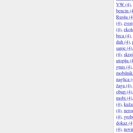
VW (4)
,
bencin (
Rusija (4
(4)
,
zvon
(4)
,
ekolo
brca (4)
,
duh (4)
,
sanje (4)
(4)
,
skraj
utopija (
gnus (4)
mobilnik
naglica (
žaga (4)
obup (4)
mobi (4)
(4)
,
kuža
(4)
,
nero
(4)
,
grob
dokaz (4
(4)
,
novi