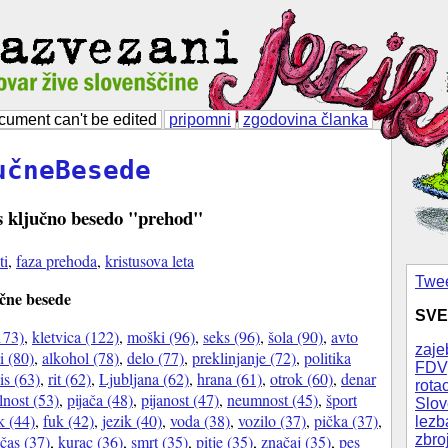
cument can't be edited
pripomni
zgodovina članka
učneBesede
s ključno besedo "prehod"
ti
,
faza prehoda
,
kristusova leta
Twee
čne besede
SVE
173)
,
kletvica (122)
,
moški (96)
,
seks (96)
,
šola (90)
,
avto
zaje
i (80)
,
alkohol (78)
,
delo (77)
,
preklinjanje (72)
,
politika
FDV
is (63)
,
rit (62)
,
Ljubljana (62)
,
hrana (61)
,
otrok (60)
,
denar
rotac
lnost (53)
,
pijača (48)
,
pijanost (47)
,
neumnost (45)
,
šport
Slov
k (44)
,
fuk (42)
,
jezik (40)
,
voda (38)
,
vozilo (37)
,
pička (37)
,
lezb
čas (37)
,
kurac (36)
,
smrt (35)
,
pitje (35)
,
značaj (35)
,
pes
zbro