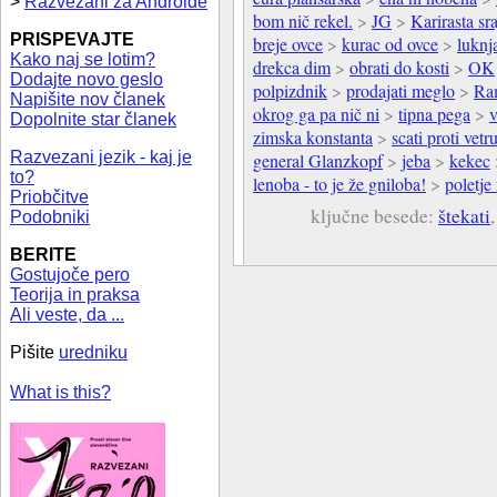
>
Razvezani za Androide
bom nič rekel.
>
JG
>
Karirasta sra
PRISPEVAJTE
breje ovce
>
kurac od ovce
>
luknj
Kako naj se lotim?
drekca dim
>
obrati do kosti
>
OK
Dodajte novo geslo
polpizdnik
>
prodajati meglo
>
Ra
Napišite nov članek
okrog ga pa nič ni
>
tipna pega
>
Dopolnite star članek
zimska konstanta
>
scati proti vetr
Razvezani jezik - kaj je
general Glanzkopf
>
jeba
>
kekec
to?
lenoba - to je že gniloba!
>
poletje
Priobčitve
ključne besede:
štekati
Podobniki
BERITE
Gostujoče pero
Teorija in praksa
Ali veste, da ...
Pišite
uredniku
What is this?