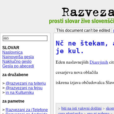
This document can't be edited
Nč ne štekam, 
SLOVAR
je kul.
Naslovnica
Najnovejša gesla
Eden naslavnejših
Diarejinih
cit
Naključno geslo
Gesla po abecedi
cesarjeva nova oblačila
za družabene
iskrena izjava občudovalca Slav
>
@razvezani na tviterju
>
@razvezani na fejsu
>
in na Kulturniku
za pametne
>
biti na isti valovni dolžini
>
skont
>
Razvezani za iTelefone
cura planšarska
>
ena ni nobena
>