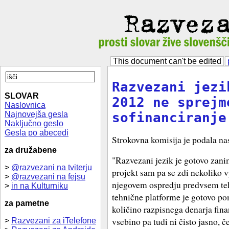
This document can't be edited
Razvezani jezi
SLOVAR
2012 ne sprejm
Naslovnica
Najnovejša gesla
sofinanciranje
Naključno geslo
Gesla po abecedi
Strokovna komisija je podala na
za družabene
"Razvezani jezik je gotovo zan
>
@razvezani na tviterju
projekt sam pa se zdi nekoliko vp
>
@razvezani na fejsu
njegovem ospredju predvsem teh
>
in na Kulturniku
tehnične platforme je gotovo p
za pametne
količino razpisnega denarja fin
vsebino pa tudi ni čisto jasno,
>
Razvezani za iTelefone