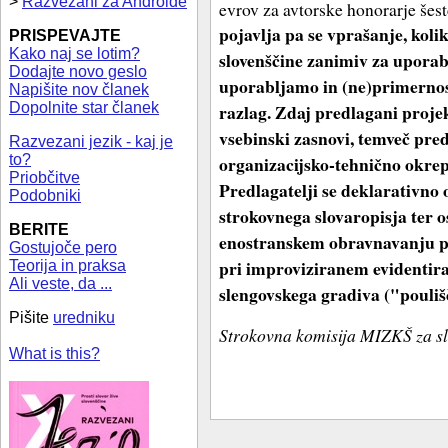
>
Razvezani za Androide
evrov za avtorske honorarje šes
pojavlja pa se vprašanje, kolik
PRISPEVAJTE
Kako naj se lotim?
slovenščine zanimiv za uporabn
Dodajte novo geslo
uporabljamo in (ne)primernos
Napišite nov članek
Dopolnite star članek
razlag. Zdaj predlagani proj
vsebinski zasnovi, temveč pre
Razvezani jezik - kaj je
to?
organizacijsko-tehnično okrepi
Priobčitve
Predlagatelji se deklarativn
Podobniki
strokovnega slovaropisja ter o
BERITE
enostranskem obravnavanju po
Gostujoče pero
pri improviziranem evidentira
Teorija in praksa
Ali veste, da ...
slengovskega gradiva ("pouliš
Pišite
uredniku
Strokovna komisija MIZKŠ za slo
What is this?