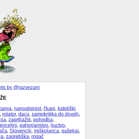
ts by @razvezani
ŽE
banja
,
nanoalpinist
,
čkapi
,
katoliški
,
rotator
,
dacù
,
samokritika do drugih
,
ija
,
zaprtljažiti
,
pohodba
,
enceljni
,
pahorjanstvo
,
ljuctvo
,
ača
,
Slovenclji
,
miškolanca
,
pašekaj
,
ja
,
zagrebška
,
rogač