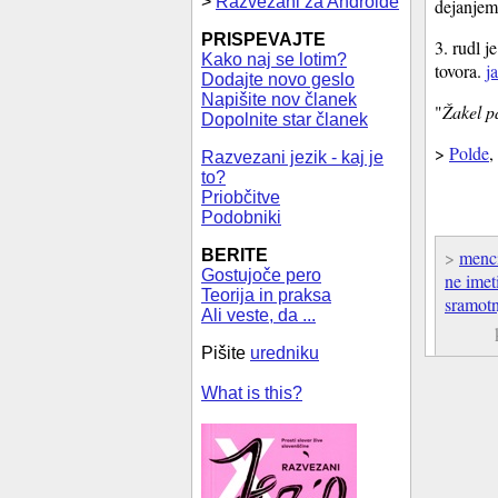
>
Razvezani za Androide
dejanjem
PRISPEVAJTE
3. rudl 
Kako naj se lotim?
tovora.
j
Dodajte novo geslo
Napišite nov članek
"
Žakel p
Dopolnite star članek
>
Polde
,
Razvezani jezik - kaj je
to?
Priobčitve
Podobniki
BERITE
>
menci
Gostujoče pero
ne imet
Teorija in praksa
sramot
Ali veste, da ...
Pišite
uredniku
What is this?