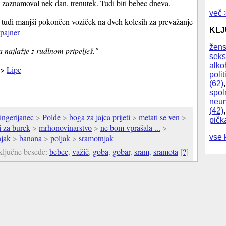
 zaznamoval nek dan, trenutek. Tudi biti bebec dneva.
več 
je tudi manjši pokončen voziček na dveh kolesih za prevažanje
KL
apajner
žens
a najlažje z rudlnom pripelješ."
seks
alko
 >
Lipe
polit
(62)
spol
neum
(42)
ngerijanec
>
Polde
>
boga za jajca prijeti
>
metati se ven
>
pičk
i za burek
>
mrhonovinarstvo
>
ne bom vprašala ...
>
vse 
njak
>
banana
>
poljak
>
sramotnjak
ključne besede:
bebec
,
važič
,
goba
,
gobar
,
sram
,
sramota
[
?
]