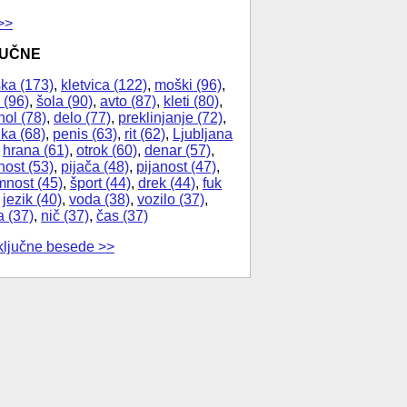
>>
JUČNE
ka (173)
,
kletvica (122)
,
moški (96)
,
 (96)
,
šola (90)
,
avto (87)
,
kleti (80)
,
hol (78)
,
delo (77)
,
preklinjanje (72)
,
ika (68)
,
penis (63)
,
rit (62)
,
Ljubljana
,
hrana (61)
,
otrok (60)
,
denar (57)
,
nost (53)
,
pijača (48)
,
pijanost (47)
,
nost (45)
,
šport (44)
,
drek (44)
,
fuk
,
jezik (40)
,
voda (38)
,
vozilo (37)
,
a (37)
,
nič (37)
,
čas (37)
ključne besede >>