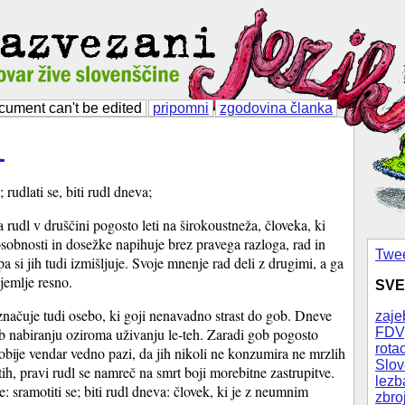
cument can't be edited
pripomni
zgodovina članka
l
; rudlati se, biti rudl dneva;
 rudl v druščini pogosto leti na širokoustneža, človeka, ki
sobnosti in dosežke napihuje brez pravega razloga, rad in
Twee
a si jih tudi izmišljuje. Svoje mnenje rad deli z drugimi, a ga
jemlje resno.
SVE
značuje tudi osebo, ki goji nenavadno strast do gob. Dneve
zaje
FDV
ob nabiranju oziroma uživanju le-teh. Zaradi gob pogosto
rotac
obije vendar vedno pazi, da jih nikoli ne konzumira ne mrzlih
Slov
ih, pravi rudl se namreč na smrt boji morebitne zastrupitve.
lezb
e: sramotiti se; biti rudl dneva: človek, ki je z neumnim
zbro