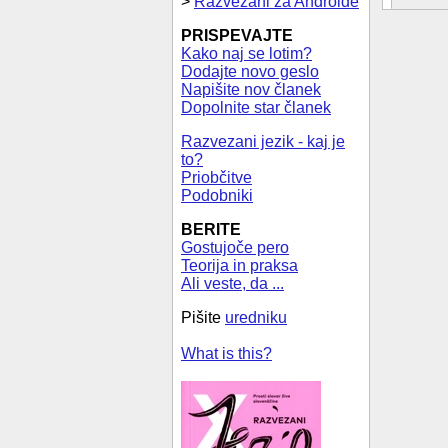
>
Razvezani za Androide
PRISPEVAJTE
Kako naj se lotim?
Dodajte novo geslo
Napišite nov članek
Dopolnite star članek
Razvezani jezik - kaj je
to?
Priobčitve
Podobniki
BERITE
Gostujoče pero
Teorija in praksa
Ali veste, da ...
Pišite
uredniku
What is this?