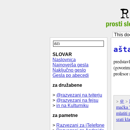
This do
ašt
SLOVAR
Naslovnica
predstavl
Najnovejša gesla
(govorim)
Naključno geslo
profesor 
Gesla po abecedi
za družabene
>
@razvezani na tviterju
>
@razvezani na fejsu
>
@
>
>
in na Kulturniku
mačka '
mlatiti
za pametne
srati kl
>
Razvezani za iTelefone