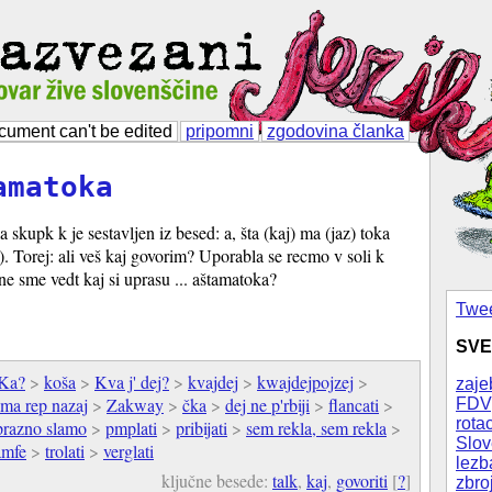
cument can't be edited
pripomni
zgodovina članka
amatoka
a skupk k je sestavljen iz besed: a, šta (kaj) ma (jaz) toka
. Torej: ali veš kaj govorim? Uporabla se recmo v soli k
ne sme vedt kaj si uprasu ... aštamatoka?
Twee
SVE
Ka?
>
koša
>
Kva j' dej?
>
kvajdej
>
kwajdejpojzej
>
zaje
ma rep nazaj
>
Zakway
>
čka
>
dej ne p'rbiji
>
flancati
>
FDV
rotac
 prazno slamo
>
pmplati
>
pribijati
>
sem rekla, sem rekla
>
Slov
amfe
>
trolati
>
verglati
lezb
ključne besede:
talk
,
kaj
,
govoriti
[
?
]
zbro