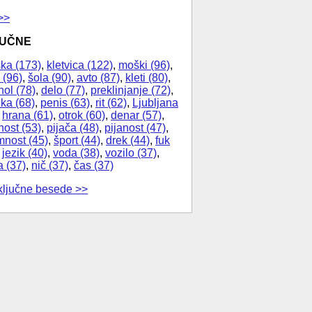
>>
JUČNE
ka (173)
,
kletvica (122)
,
moški (96)
,
 (96)
,
šola (90)
,
avto (87)
,
kleti (80)
,
hol (78)
,
delo (77)
,
preklinjanje (72)
,
ika (68)
,
penis (63)
,
rit (62)
,
Ljubljana
,
hrana (61)
,
otrok (60)
,
denar (57)
,
nost (53)
,
pijača (48)
,
pijanost (47)
,
nost (45)
,
šport (44)
,
drek (44)
,
fuk
,
jezik (40)
,
voda (38)
,
vozilo (37)
,
a (37)
,
nič (37)
,
čas (37)
ključne besede >>