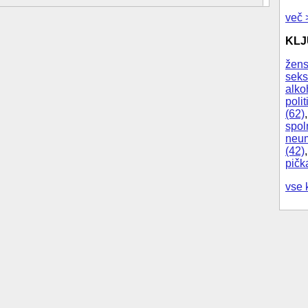
več 
KL
žens
seks
alko
polit
(62)
spol
neum
(42)
pičk
vse 