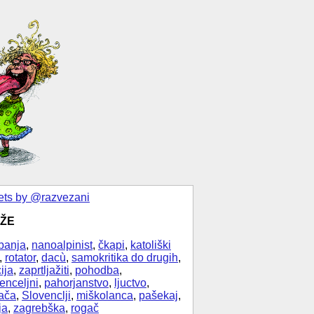
ts by @razvezani
ŽE
banja
,
nanoalpinist
,
čkapi
,
katoliški
,
rotator
,
dacù
,
samokritika do drugih
,
ija
,
zaprtljažiti
,
pohodba
,
enceljni
,
pahorjanstvo
,
ljuctvo
,
ača
,
Slovenclji
,
miškolanca
,
pašekaj
,
ja
,
zagrebška
,
rogač