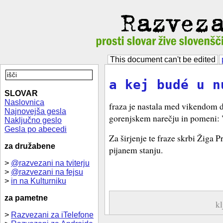
This document can't be edited
a kej budé u n
SLOVAR
Naslovnica
fraza je nastala med vikendom 
Najnovejša gesla
gorenjskem narečju in pomeni: "
Naključno geslo
Gesla po abecedi
Za širjenje te fraze skrbi Žiga
za družabene
pijanem stanju.
>
@razvezani na tviterju
>
@razvezani na fejsu
>
in na Kulturniku
za pametne
k
>
Razvezani za iTelefone