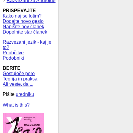
>
Razvezani za Androide
PRISPEVAJTE
Kako naj se lotim?
Dodajte novo geslo
Napišite nov članek
Dopolnite star članek
Razvezani jezik - kaj je
to?
Priobčitve
Podobniki
BERITE
Gostujoče pero
Teorija in praksa
Ali veste, da ...
Pišite
uredniku
What is this?