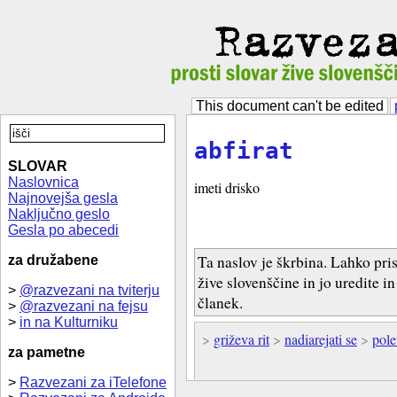
This document can't be edited
abfirat
SLOVAR
Naslovnica
imeti drisko
Najnovejša gesla
Naključno geslo
Gesla po abecedi
Ta naslov je škrbina. Lahko pri
za družabene
žive slovenščine in jo uredite i
>
@razvezani na tviterju
članek.
>
@razvezani na fejsu
>
in na Kulturniku
>
griževa rit
>
nadiarejati se
>
pole
za pametne
>
Razvezani za iTelefone