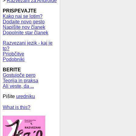
>
Razvezani za Androide
PRISPEVAJTE
Kako naj se lotim?
Dodajte novo geslo
Napišite nov članek
Dopolnite star članek
Razvezani jezik - kaj je
to?
Priobčitve
Podobniki
BERITE
Gostujoče pero
Teorija in praksa
Ali veste, da ...
Pišite
uredniku
What is this?