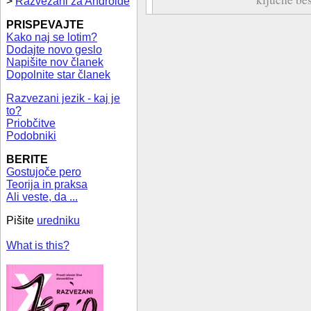
>
Razvezani za Androide
PRISPEVAJTE
Kako naj se lotim?
Dodajte novo geslo
Napišite nov članek
Dopolnite star članek
Razvezani jezik - kaj je
to?
Priobčitve
Podobniki
BERITE
Gostujoče pero
Teorija in praksa
Ali veste, da ...
Pišite
uredniku
What is this?