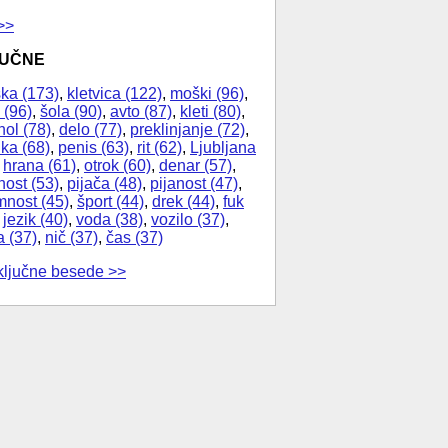
>>
JUČNE
ka (173)
,
kletvica (122)
,
moški (96)
,
 (96)
,
šola (90)
,
avto (87)
,
kleti (80)
,
hol (78)
,
delo (77)
,
preklinjanje (72)
,
ika (68)
,
penis (63)
,
rit (62)
,
Ljubljana
,
hrana (61)
,
otrok (60)
,
denar (57)
,
nost (53)
,
pijača (48)
,
pijanost (47)
,
nost (45)
,
šport (44)
,
drek (44)
,
fuk
,
jezik (40)
,
voda (38)
,
vozilo (37)
,
a (37)
,
nič (37)
,
čas (37)
ključne besede >>