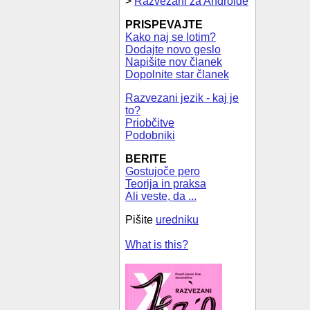
>
Razvezani za Androide
PRISPEVAJTE
Kako naj se lotim?
Dodajte novo geslo
Napišite nov članek
Dopolnite star članek
Razvezani jezik - kaj je
to?
Priobčitve
Podobniki
BERITE
Gostujoče pero
Teorija in praksa
Ali veste, da ...
Pišite
uredniku
What is this?