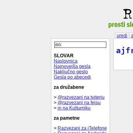
uredi
a
ajf
SLOVAR
Naslovnica
Najnovejša gesla
Naključno geslo
Gesla po abecedi
za družabene
>
@razvezani na tviterju
>
@razvezani na fejsu
>
in na Kulturniku
za pametne
>
Razvezani za iTelefone