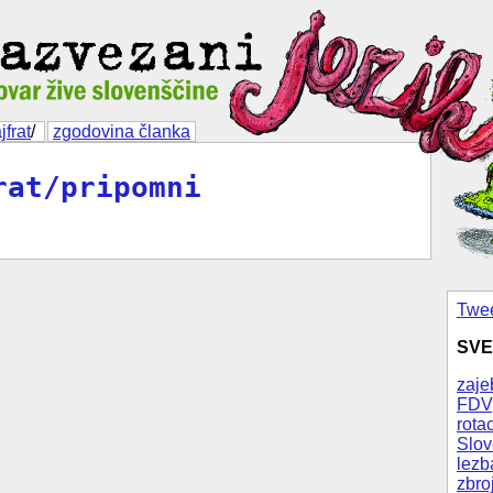
jfrat
/
zgodovina članka
rat/pripomni
Twee
SVE
zaje
FDV
rotac
Slov
lezb
zbro