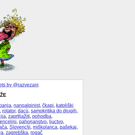
ts by @razvezani
ŽE
banja
,
nanoalpinist
,
čkapi
,
katoliški
,
rotator
,
dacù
,
samokritika do drugih
,
ija
,
zaprtljažiti
,
pohodba
,
enceljni
,
pahorjanstvo
,
ljuctvo
,
ača
,
Slovenclji
,
miškolanca
,
pašekaj
,
ja
,
zagrebška
,
rogač