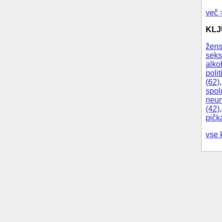
več 
KL
žens
seks
alko
polit
(62)
spol
neum
(42)
pičk
vse 