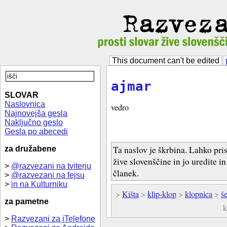
This document can't be edited
ajmar
SLOVAR
Naslovnica
vedro
Najnovejša gesla
Naključno geslo
Gesla po abecedi
Ta naslov je škrbina. Lahko pri
za družabene
žive slovenščine in jo uredite i
>
@razvezani na tviterju
članek.
>
@razvezani na fejsu
>
in na Kulturniku
>
Kišta
>
klip-klop
>
klopnica
>
še
za pametne
k
>
Razvezani za iTelefone