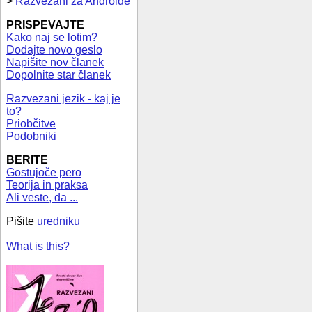
>
Razvezani za Androide
PRISPEVAJTE
Kako naj se lotim?
Dodajte novo geslo
Napišite nov članek
Dopolnite star članek
Razvezani jezik - kaj je
to?
Priobčitve
Podobniki
BERITE
Gostujoče pero
Teorija in praksa
Ali veste, da ...
Pišite
uredniku
What is this?