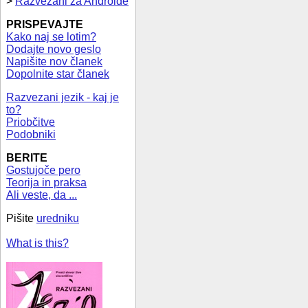
>
Razvezani za Androide
PRISPEVAJTE
Kako naj se lotim?
Dodajte novo geslo
Napišite nov članek
Dopolnite star članek
Razvezani jezik - kaj je
to?
Priobčitve
Podobniki
BERITE
Gostujoče pero
Teorija in praksa
Ali veste, da ...
Pišite
uredniku
What is this?