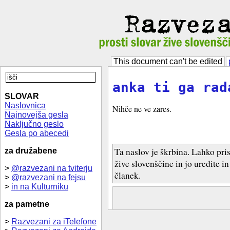
This document can't be edited
anka ti ga rad
SLOVAR
Naslovnica
Nihče ne ve zares.
Najnovejša gesla
Naključno geslo
Gesla po abecedi
Ta naslov je škrbina. Lahko pri
za družabene
žive slovenščine in jo uredite i
>
@razvezani na tviterju
članek.
>
@razvezani na fejsu
>
in na Kulturniku
za pametne
>
Razvezani za iTelefone