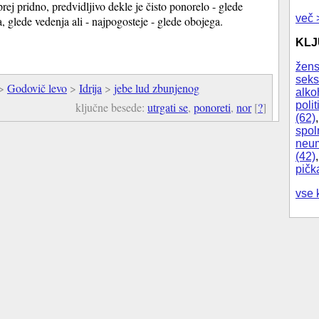
prej pridno, predvidljivo dekle je čisto ponorelo - glede
več 
, glede vedenja ali - najpogosteje - glede obojega.
KL
žens
seks
>
Godovič levo
>
Idrija
>
jebe lud zbunjenog
alko
polit
ključne besede:
utrgati se
,
ponoreti
,
nor
[
?
]
(62)
spol
neum
(42)
pičk
vse 