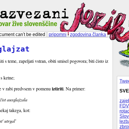
cument can't be edited
pripomni
zgodovina članka
glajzat
zaiti s teme, zapeljati vstran, obiti smisel pogovora; biti čisto iz
 s ketne;
Twee
iztiriti
e v rabi predvsem v pomenu
. Na primer:
SVE
čist ausglajzala
zaje
FDV
ekaj takega, kot:
rotac
Slov
st' utrgal'
lezb
zbro