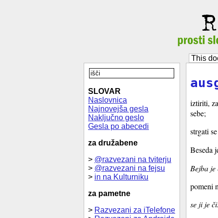
This do
aus
SLOVAR
Naslovnica
iztiriti, 
Najnovejša gesla
sebe;
Naključno geslo
Gesla po abecedi
strgati se
za družabene
Beseda j
>
@razvezani na tviterju
Bejba je 
>
@razvezani na fejsu
>
in na Kulturniku
pomeni n
za pametne
se ji je či
>
Razvezani za iTelefone