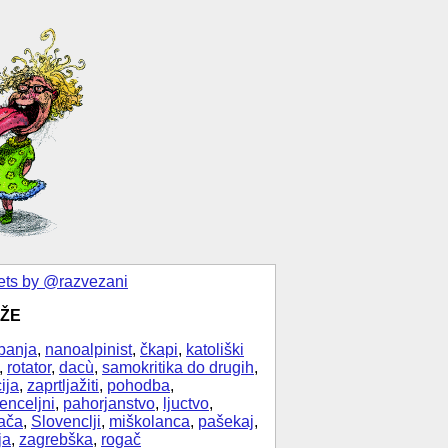
ts by @razvezani
ŽE
banja
,
nanoalpinist
,
čkapi
,
katoliški
,
rotator
,
dacù
,
samokritika do drugih
,
ija
,
zaprtljažiti
,
pohodba
,
enceljni
,
pahorjanstvo
,
ljuctvo
,
ača
,
Slovenclji
,
miškolanca
,
pašekaj
,
ja
,
zagrebška
,
rogač