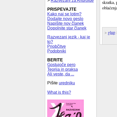
>
Razvezani za Androide
skratka, 
oblačenja
PRISPEVAJTE
Kako naj se lotim?
Dodajte novo geslo
Napišite nov članek
Dopolnite star članek
>
glup
Razvezani jezik - kaj je
to?
Priobčitve
Podobniki
BERITE
Gostujoče pero
Teorija in praksa
Ali veste, da ...
Pišite
uredniku
What is this?