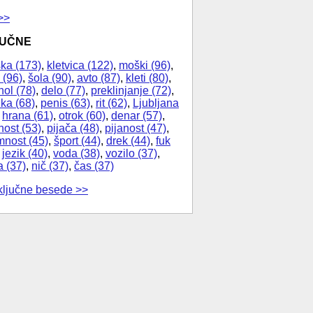
>>
JUČNE
ka (173)
,
kletvica (122)
,
moški (96)
,
 (96)
,
šola (90)
,
avto (87)
,
kleti (80)
,
hol (78)
,
delo (77)
,
preklinjanje (72)
,
ika (68)
,
penis (63)
,
rit (62)
,
Ljubljana
,
hrana (61)
,
otrok (60)
,
denar (57)
,
nost (53)
,
pijača (48)
,
pijanost (47)
,
nost (45)
,
šport (44)
,
drek (44)
,
fuk
,
jezik (40)
,
voda (38)
,
vozilo (37)
,
a (37)
,
nič (37)
,
čas (37)
ključne besede >>