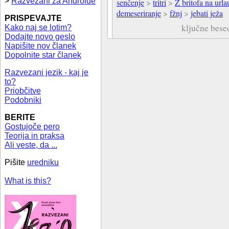
>
Razvezani za Androide
senčenje
>
tritri
>
Z britofa na urla
demeseriranje
>
fžnj
>
jebati ježa
PRISPEVAJTE
ključne bese
Kako naj se lotim?
Dodajte novo geslo
Napišite nov članek
Dopolnite star članek
Razvezani jezik - kaj je
to?
Priobčitve
Podobniki
BERITE
Gostujoče pero
Teorija in praksa
Ali veste, da ...
Pišite
uredniku
What is this?