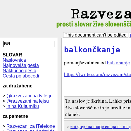
This document can't be edited
balkončkanje
SLOVAR
Naslovnica
pomanjševalnica od
balkonanje
Najnovejša gesla
Naključno geslo
https://twitter.com/razvezani/
Gesla po abecedi
za družabene
>
@razvezani na tviterju
Ta naslov je škrbina. Lahko pri
>
@razvezani na fejsu
>
in na Kulturniku
žive slovenščine in jo uredite i
članek.
za pametne
>
eni grejo na murje eni pa na mur
>
Razvezani za iTelefone