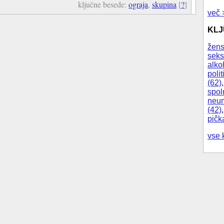
ključne besede:
ograja
,
skupina
[
?
]
več 
KL
žens
seks
alko
polit
(62)
spol
neum
(42)
pičk
vse 