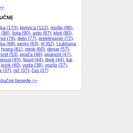
>>
JUČNE
ka (173)
,
kletvica (122)
,
moški (96)
,
 (96)
,
šola (90)
,
avto (87)
,
kleti (80)
,
hol (78)
,
delo (77)
,
preklinjanje (72)
,
ika (68)
,
penis (63)
,
rit (62)
,
Ljubljana
,
hrana (61)
,
otrok (60)
,
denar (57)
,
nost (53)
,
pijača (48)
,
pijanost (47)
,
nost (45)
,
šport (44)
,
drek (44)
,
fuk
,
jezik (40)
,
voda (38)
,
vozilo (37)
,
a (37)
,
nič (37)
,
čas (37)
ključne besede >>