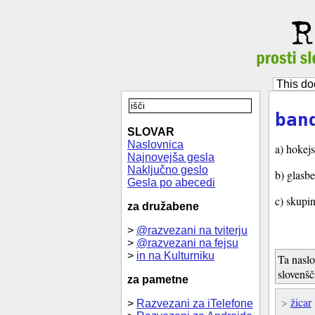
This do
ban
SLOVAR
Naslovnica
a) hokej
Najnovejša gesla
Naključno geslo
b) glasb
Gesla po abecedi
c) skupin
za družabene
>
@razvezani na tviterju
>
@razvezani na fejsu
>
in na Kulturniku
Ta naslo
slovenšč
za pametne
>
žicar
>
Razvezani za iTelefone