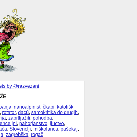
ts by @razvezani
ŽE
banja
,
nanoalpinist
,
čkapi
,
katoliški
,
rotator
,
dacù
,
samokritika do drugih
,
ija
,
zaprtljažiti
,
pohodba
,
enceljni
,
pahorjanstvo
,
ljuctvo
,
ača
,
Slovenclji
,
miškolanca
,
pašekaj
,
ja
,
zagrebška
,
rogač