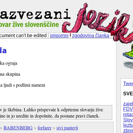
cument can't be edited
pripomni
zgodovina članka
da
ska ograja
ena skupina
Twee
a ljudi s podlimi nameni
SVE
zaje
v je škrbina. Lahko prispevate k odprtemu slovarju žive
FDV
rotac
ine in jo uredite in dopolnite, da postane pravi članek.
Slov
lezb
>
BABENBERG
>
forfarer
>
sivi panterji
zbro