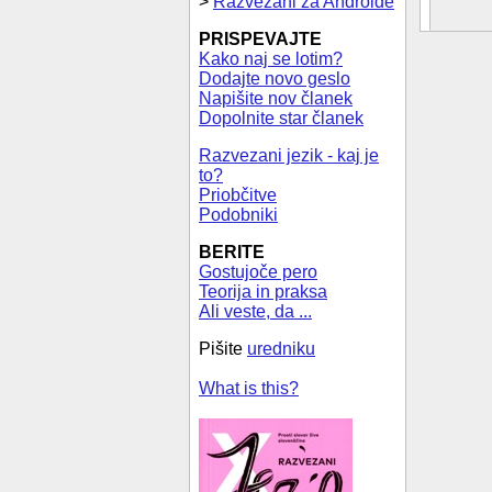
>
Razvezani za Androide
PRISPEVAJTE
Kako naj se lotim?
Dodajte novo geslo
Napišite nov članek
Dopolnite star članek
Razvezani jezik - kaj je
to?
Priobčitve
Podobniki
BERITE
Gostujoče pero
Teorija in praksa
Ali veste, da ...
Pišite
uredniku
What is this?