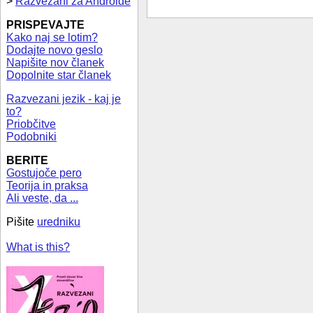
>
Razvezani za Androide
PRISPEVAJTE
Kako naj se lotim?
Dodajte novo geslo
Napišite nov članek
Dopolnite star članek
Razvezani jezik - kaj je
to?
Priobčitve
Podobniki
BERITE
Gostujoče pero
Teorija in praksa
Ali veste, da ...
Pišite
uredniku
What is this?