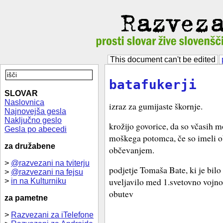
This document can't be edited
batafukerji
SLOVAR
Naslovnica
izraz za gumijaste škornje.
Najnovejša gesla
Naključno geslo
krožijo govorice, da so včasih m
Gesla po abecedi
moškega potomca, če so imeli o
za družabene
občevanjem.
>
@razvezani na tviterju
podjetje Tomaša Bate, ki je bilo 
>
@razvezani na fejsu
uveljavilo med 1.svetovno vojno,
>
in na Kulturniku
obutev
za pametne
>
Razvezani za iTelefone