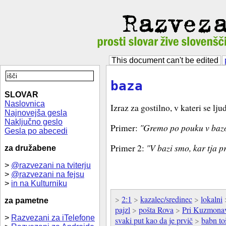
This document can't be edited
baza
SLOVAR
Naslovnica
Izraz za gostilno, v kateri se lj
Najnovejša gesla
Naključno geslo
Primer:
"Gremo po pouku v baz
Gesla po abecedi
Primer 2:
"V bazi smo, kar tja pr
za družabene
>
@razvezani na tviterju
>
@razvezani na fejsu
>
in na Kulturniku
>
2:1
>
kazalec/sredinec
>
lokalni
za pametne
pajzl
>
pošta Rova
>
Pri Kuzmona
>
Razvezani za iTelefone
svaki put kao da je prvič
>
babn to