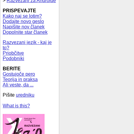
>
Razvezani za Androide
PRISPEVAJTE
Kako naj se lotim?
Dodajte novo geslo
Napišite nov članek
Dopolnite star članek
Razvezani jezik - kaj je
to?
Priobčitve
Podobniki
BERITE
Gostujoče pero
Teorija in praksa
Ali veste, da ...
Pišite
uredniku
What is this?