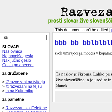
This document can't be edited
bbb bb bblblbl
SLOVAR
Naslovnica
zvok umirajočega modela v kopalnic
Najnovejša gesla
Naključno geslo
Gesla po abecedi
Ta naslov je škrbina. Lahko pri
za družabene
žive slovenščine in jo uredite i
>
@razvezani na tviterju
članek.
>
@razvezani na fejsu
>
in na Kulturniku
za pametne
>
Razvezani za iTelefone