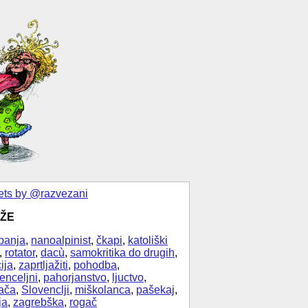
ts by @razvezani
ŽE
banja
,
nanoalpinist
,
čkapi
,
katoliški
,
rotator
,
dacù
,
samokritika do drugih
,
ija
,
zaprtljažiti
,
pohodba
,
enceljni
,
pahorjanstvo
,
ljuctvo
,
ača
,
Slovenclji
,
miškolanca
,
pašekaj
,
ja
,
zagrebška
,
rogač