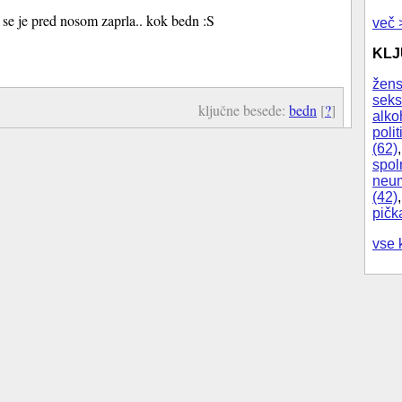
 se je pred nosom zaprla.. kok bedn :S
več 
KL
žens
seks
ključne besede:
bedn
[
?
]
alko
polit
(62)
spol
neum
(42)
pičk
vse 