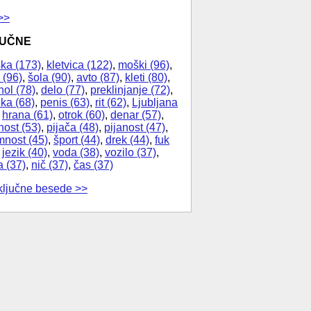
>>
JUČNE
ka (173)
,
kletvica (122)
,
moški (96)
,
 (96)
,
šola (90)
,
avto (87)
,
kleti (80)
,
hol (78)
,
delo (77)
,
preklinjanje (72)
,
ika (68)
,
penis (63)
,
rit (62)
,
Ljubljana
,
hrana (61)
,
otrok (60)
,
denar (57)
,
nost (53)
,
pijača (48)
,
pijanost (47)
,
nost (45)
,
šport (44)
,
drek (44)
,
fuk
,
jezik (40)
,
voda (38)
,
vozilo (37)
,
a (37)
,
nič (37)
,
čas (37)
ključne besede >>