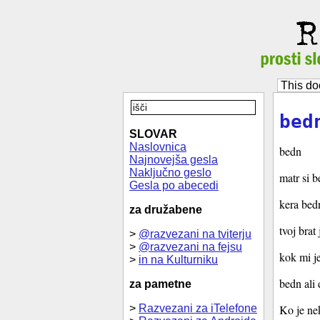
This do
bed
SLOVAR
Naslovnica
bedn
Najnovejša gesla
Naključno geslo
matr si 
Gesla po abecedi
kera bed
za družabene
tvoj brat
>
@razvezani na tviterju
>
@razvezani na fejsu
kok mi je
>
in na Kulturniku
bedn ali 
za pametne
>
Razvezani za iTelefone
Ko je nek