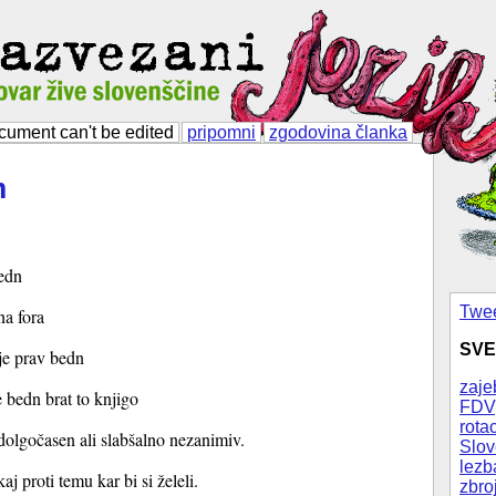
cument can't be edited
pripomni
zgodovina članka
n
bedn
Twee
na fora
SVE
 je prav bedn
zaje
 bedn brat to knjigo
FDV
rotac
dolgočasen ali slabšalno nezanimiv.
Slov
lezb
aj proti temu kar bi si želeli.
zbro