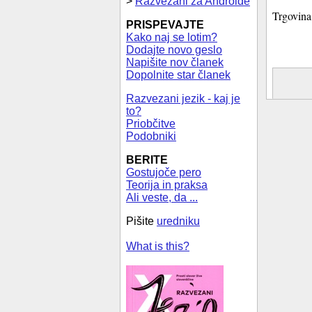
>
Razvezani za Androide
Trgovina
PRISPEVAJTE
Kako naj se lotim?
Dodajte novo geslo
Napišite nov članek
Dopolnite star članek
Razvezani jezik - kaj je
to?
Priobčitve
Podobniki
BERITE
Gostujoče pero
Teorija in praksa
Ali veste, da ...
Pišite
uredniku
What is this?