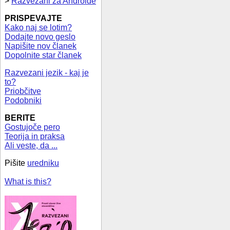
>
Razvezani za Androide
PRISPEVAJTE
Kako naj se lotim?
Dodajte novo geslo
Napišite nov članek
Dopolnite star članek
Razvezani jezik - kaj je
to?
Priobčitve
Podobniki
BERITE
Gostujoče pero
Teorija in praksa
Ali veste, da ...
Pišite
uredniku
What is this?