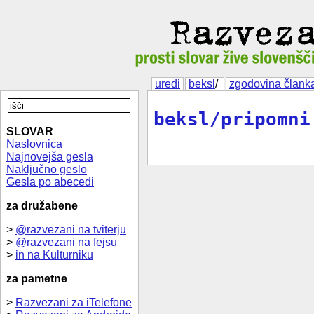
uredi
beksl
/
zgodovina člank
beksl/pripomni
SLOVAR
Naslovnica
Najnovejša gesla
Naključno geslo
Gesla po abecedi
za družabene
>
@razvezani na tviterju
>
@razvezani na fejsu
>
in na Kulturniku
za pametne
>
Razvezani za iTelefone