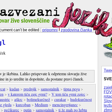
cument can't be edited
pripomni
zgodovina članka
gl
lček
Twee
v je škrbina. Lahko prispevate k odprtemu slovarju žive
ine in jo uredite in dopolnite, da postane pravi članek.
SVE
zaje
ecat
>
kudan
>
prednjik
>
samostalnik
>
tipna pega
>
FDV
den
>
v katerem tiču zajc grmi?
>
V tem tiču grmi zajec
>
rotac
austric
>
aškrc
>
bolimekurčnež
>
curakar
>
hudokurčnost
Slov
te gleda
>
kurcoban
>
Medium
>
mencingerijanec
>
lezb
>
pečikurec
>
putin
>
samostalnik
>
ti že mah po hrbtu
zbro