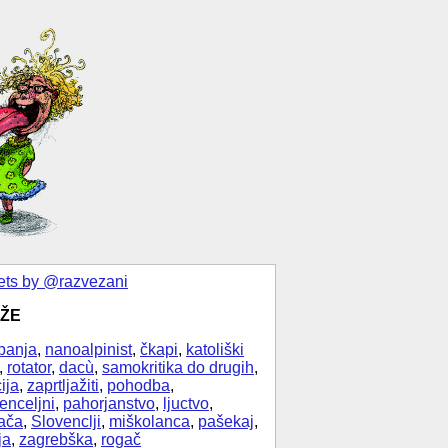
ts by @razvezani
ŽE
banja
,
nanoalpinist
,
čkapi
,
katoliški
,
rotator
,
dacù
,
samokritika do drugih
,
ija
,
zaprtljažiti
,
pohodba
,
enceljni
,
pahorjanstvo
,
ljuctvo
,
ača
,
Slovenclji
,
miškolanca
,
pašekaj
,
ja
,
zagrebška
,
rogač