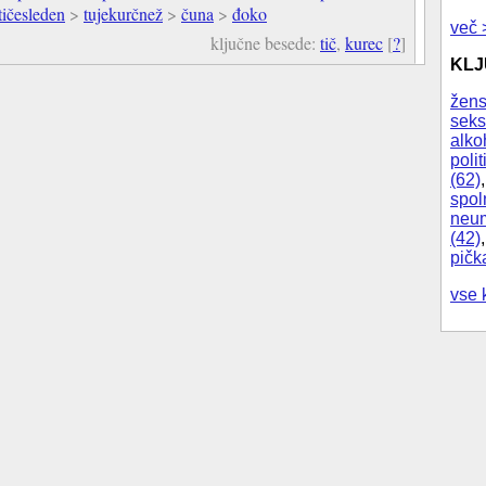
tičesleden
>
tujekurčnež
>
čuna
>
đoko
več 
ključne besede:
tič
,
kurec
[
?
]
KL
žens
seks
alko
polit
(62)
spol
neum
(42)
pičk
vse 