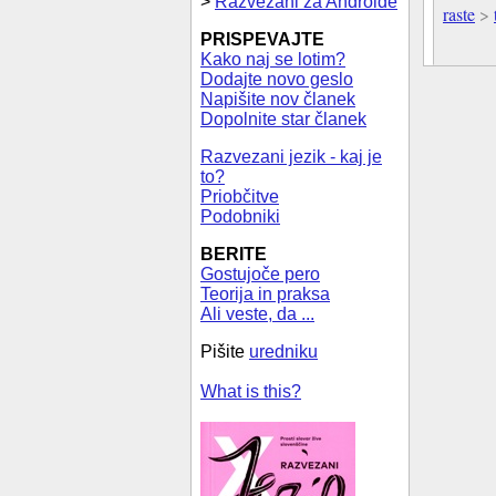
>
Razvezani za Androide
raste
>
PRISPEVAJTE
Kako naj se lotim?
Dodajte novo geslo
Napišite nov članek
Dopolnite star članek
Razvezani jezik - kaj je
to?
Priobčitve
Podobniki
BERITE
Gostujoče pero
Teorija in praksa
Ali veste, da ...
Pišite
uredniku
What is this?