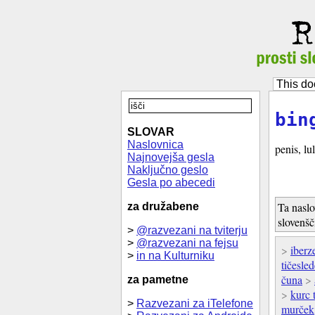
This do
bin
SLOVAR
Naslovnica
penis, lu
Najnovejša gesla
Naključno geslo
Gesla po abecedi
Ta naslo
za družabene
slovenšč
>
@razvezani na tviterju
>
@razvezani na fejsu
>
iberz
>
in na Kulturniku
tičesle
čuna
>
za pametne
>
kurc 
>
Razvezani za iTelefone
murček