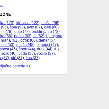
>>
JUČNE
ka (173)
,
kletvica (122)
,
moški (96)
,
 (96)
,
šola (90)
,
avto (87)
,
kleti (80)
,
hol (78)
,
delo (77)
,
preklinjanje (72)
,
ika (68)
,
penis (63)
,
rit (62)
,
Ljubljana
,
hrana (61)
,
otrok (60)
,
denar (57)
,
nost (53)
,
pijača (48)
,
pijanost (47)
,
nost (45)
,
šport (44)
,
drek (44)
,
fuk
,
jezik (40)
,
voda (38)
,
vozilo (37)
,
a (37)
,
nič (37)
,
čas (37)
ključne besede >>