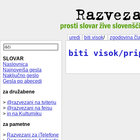
uredi
biti visok
/
zgodovina čl
biti visok/pri
SLOVAR
Naslovnica
Najnovejša gesla
Naključno geslo
Gesla po abecedi
za družabene
>
@razvezani na tviterju
>
@razvezani na fejsu
>
in na Kulturniku
za pametne
>
Razvezani za iTelefone