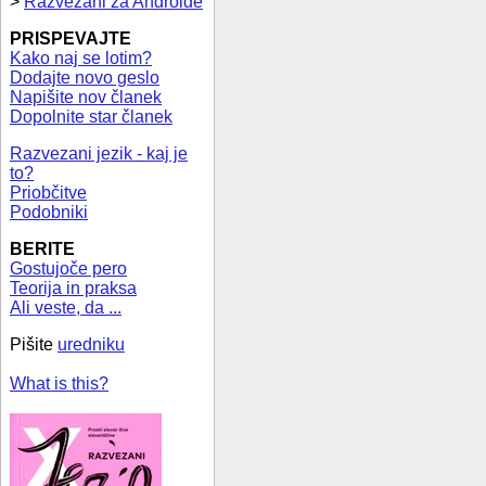
>
Razvezani za Androide
PRISPEVAJTE
Kako naj se lotim?
Dodajte novo geslo
Napišite nov članek
Dopolnite star članek
Razvezani jezik - kaj je
to?
Priobčitve
Podobniki
BERITE
Gostujoče pero
Teorija in praksa
Ali veste, da ...
Pišite
uredniku
What is this?