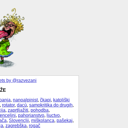
ts by @razvezani
ŽE
banja
,
nanoalpinist
,
čkapi
,
katoliški
,
rotator
,
dacù
,
samokritika do drugih
,
ija
,
zaprtljažiti
,
pohodba
,
enceljni
,
pahorjanstvo
,
ljuctvo
,
ača
,
Slovenclji
,
miškolanca
,
pašekaj
,
ja
,
zagrebška
,
rogač