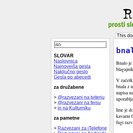
This do
bna
SLOVAR
Naslovnica
Bnalo je 
Najnovejša gesla
blagajni
Naključno geslo
Gesla po abecedi
V začetku
bnala z 
za družabene
napisa n
>
@razvezani na tviterju
uporablj
>
@razvezani na fejsu
>
in na Kulturniku
Ime je do
kavarni 
za pametne
fugi razv
>
Razvezani za iTelefone