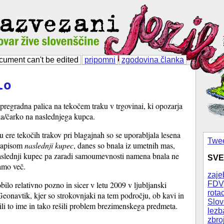
cument can't be edited
pripomni
zgodovina članka
lo
pregradna palica na tekočem traku v trgovinai, ki opozarja
ka/čarko na naslednjega kupca.
 ere tekočih trakov pri blagajnah so se uporabljala lesena
Twee
napisom
naslednji kupec
, danes so bnala iz umetnih mas,
aslednji kupec pa zaradi samoumevnosti namena bnala ne
SVE
amo več.
zaje
FDV
bilo relativno pozno in sicer v letu 2009 v ljubljanski
rotac
Geonavtik, kjer so strokovnjaki na tem področju, ob kavi in
Slov
ili to ime in tako rešili problem brezimenskega predmeta.
lezb
zbro