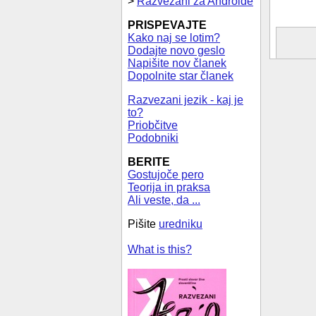
>
Razvezani za Androide
PRISPEVAJTE
Kako naj se lotim?
Dodajte novo geslo
Napišite nov članek
Dopolnite star članek
Razvezani jezik - kaj je
to?
Priobčitve
Podobniki
BERITE
Gostujoče pero
Teorija in praksa
Ali veste, da ...
Pišite
uredniku
What is this?