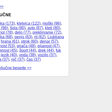
>>
JUČNE
ka (173)
,
kletvica (122)
,
moški (96)
,
 (96)
,
šola (90)
,
avto (87)
,
kleti (80)
,
hol (78)
,
delo (77)
,
preklinjanje (72)
,
ika (68)
,
penis (63)
,
rit (62)
,
Ljubljana
,
hrana (61)
,
otrok (60)
,
denar (57)
,
nost (53)
,
pijača (48)
,
pijanost (47)
,
nost (45)
,
šport (44)
,
drek (44)
,
fuk
,
jezik (40)
,
voda (38)
,
vozilo (37)
,
a (37)
,
nič (37)
,
čas (37)
ključne besede >>