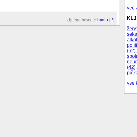
več 
KL
ključne besede:
bnalo
[
?
]
žens
seks
alko
polit
(62)
spol
neum
(42)
pičk
vse 