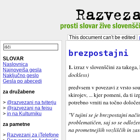
This document can't be edited
brezpostajni
SLOVAR
Naslovnica
1.
izraz v slovenščini za takega, 
Najnovejša gesla
dockless)
Naključno geslo
Gesla po abecedi
predvsem v povezavi z vrsto sou
za družabene
skirojev, ... kjer pomeni, da ti 
potrebno vrniti na točno določe
>
@razvezani na tviterju
>
@razvezani na fejsu
>
in na Kulturniku
"V tujini se je brezpostajni nač
problematičen, saj so se odlož
za pametne
na prometnejših vozliščih in za
>
Razvezani za iTelefone