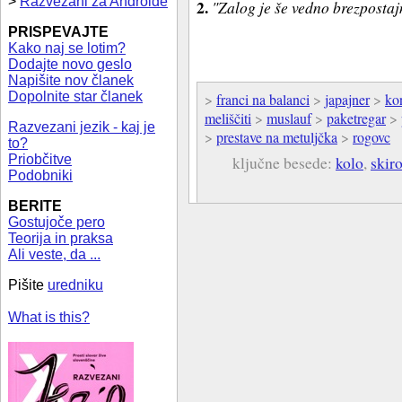
>
Razvezani za Androide
2.
"Zalog je še vedno brezpostaj
PRISPEVAJTE
Kako naj se lotim?
Dodajte novo geslo
Napišite nov članek
Dopolnite star članek
>
franci na balanci
>
japajner
>
ko
meliščiti
>
muslauf
>
paketregar
>
Razvezani jezik - kaj je
>
prestave na metuljčka
>
rogovc
to?
Priobčitve
ključne besede:
kolo
,
skir
Podobniki
BERITE
Gostujoče pero
Teorija in praksa
Ali veste, da ...
Pišite
uredniku
What is this?