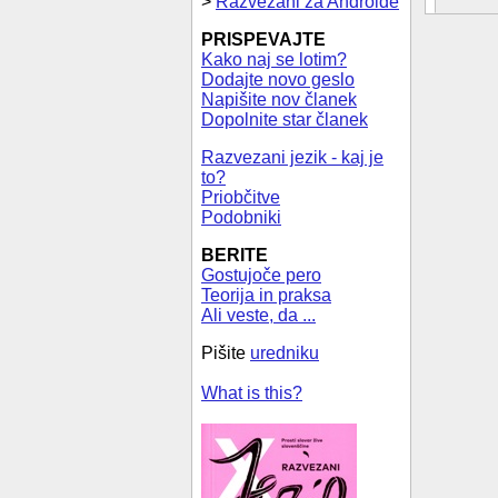
>
Razvezani za Androide
PRISPEVAJTE
Kako naj se lotim?
Dodajte novo geslo
Napišite nov članek
Dopolnite star članek
Razvezani jezik - kaj je
to?
Priobčitve
Podobniki
BERITE
Gostujoče pero
Teorija in praksa
Ali veste, da ...
Pišite
uredniku
What is this?