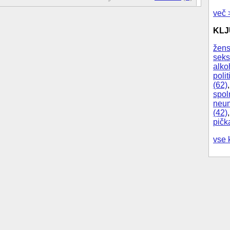
več 
KL
žens
seks
alko
polit
(62)
spol
neum
(42)
pičk
vse 