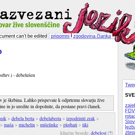
cument can't be edited
pripomni
zgodovina članka
o
srhrv.) - debelušen
Twee
SVE
v je škrbina. Lahko prispevate k odprtemu slovarju žive
zaje
ine in jo uredite in dopolnite, da postane pravi članek.
FDV
rotac
nik
>
debela berta
>
debelaberta
>
izpodriniti zrak
>
Slov
>
maša
>
michelin
>
mišelinke
>
plajhati
>
tiki
lezb
ključne besede:
debelost
[
?
]
zbro