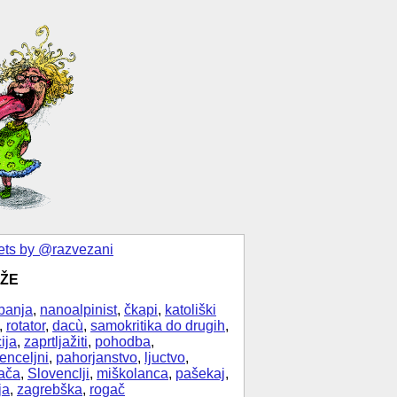
ts by @razvezani
ŽE
banja
,
nanoalpinist
,
čkapi
,
katoliški
,
rotator
,
dacù
,
samokritika do drugih
,
ija
,
zaprtljažiti
,
pohodba
,
enceljni
,
pahorjanstvo
,
ljuctvo
,
ača
,
Slovenclji
,
miškolanca
,
pašekaj
,
ja
,
zagrebška
,
rogač