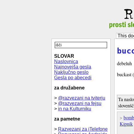
This do
buc
SLOVAR
Naslovnica
debeluh
Najnovejša gesla
Naključno geslo
buckast (
Gesla po abecedi
za družabene
>
@razvezani na tviterju
Ta naslo
>
@razvezani na fejsu
slovenšč
>
in na Kulturniku
>
bomb
za pametne
Kipnik
>
Razvezani za iTelefone