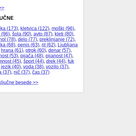
>>
JUČNE
ka (173)
,
kletvica (122)
,
moški (96)
,
 (96)
,
šola (90)
,
avto (87)
,
kleti (80)
,
hol (78)
,
delo (77)
,
preklinjanje (72)
,
ika (68)
,
penis (63)
,
rit (62)
,
Ljubljana
,
hrana (61)
,
otrok (60)
,
denar (57)
,
nost (53)
,
pijača (48)
,
pijanost (47)
,
nost (45)
,
šport (44)
,
drek (44)
,
fuk
,
jezik (40)
,
voda (38)
,
vozilo (37)
,
a (37)
,
nič (37)
,
čas (37)
ključne besede >>