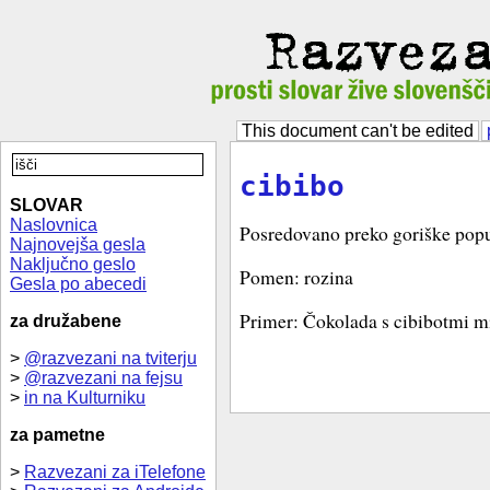
This document can't be edited
cibibo
SLOVAR
Naslovnica
Posredovano preko goriške popu
Najnovejša gesla
Naključno geslo
Pomen: rozina
Gesla po abecedi
Primer: Čokolada s cibibotmi mi
za družabene
>
@razvezani na tviterju
>
@razvezani na fejsu
>
in na Kulturniku
za pametne
>
Razvezani za iTelefone