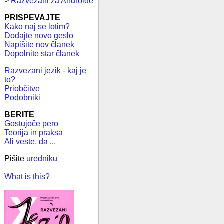
>
Razvezani za Androide
PRISPEVAJTE
Kako naj se lotim?
Dodajte novo geslo
Napišite nov članek
Dopolnite star članek
Razvezani jezik - kaj je
to?
Priobčitve
Podobniki
BERITE
Gostujoče pero
Teorija in praksa
Ali veste, da ...
Pišite
uredniku
What is this?