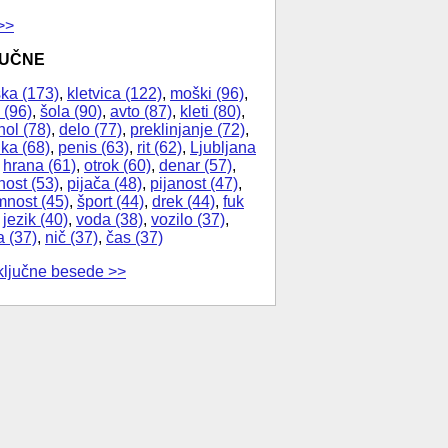
>>
JUČNE
ka (173)
,
kletvica (122)
,
moški (96)
,
 (96)
,
šola (90)
,
avto (87)
,
kleti (80)
,
hol (78)
,
delo (77)
,
preklinjanje (72)
,
ika (68)
,
penis (63)
,
rit (62)
,
Ljubljana
,
hrana (61)
,
otrok (60)
,
denar (57)
,
nost (53)
,
pijača (48)
,
pijanost (47)
,
nost (45)
,
šport (44)
,
drek (44)
,
fuk
,
jezik (40)
,
voda (38)
,
vozilo (37)
,
a (37)
,
nič (37)
,
čas (37)
ključne besede >>