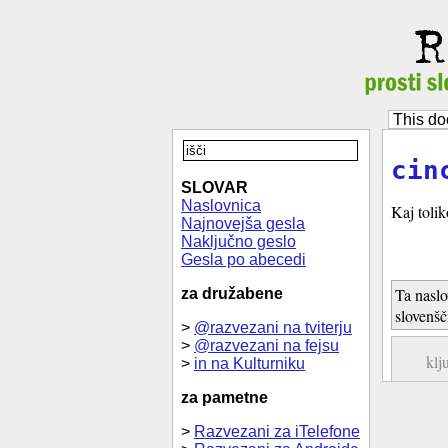
This do
cin
SLOVAR
Naslovnica
Kaj tolik
Najnovejša gesla
Naključno geslo
Gesla po abecedi
Ta naslo
za družabene
slovenšč
>
@razvezani na tviterju
>
@razvezani na fejsu
klj
>
in na Kulturniku
za pametne
>
Razvezani za iTelefone