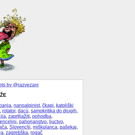
ts by @razvezani
ŽE
banja
,
nanoalpinist
,
čkapi
,
katoliški
,
rotator
,
dacù
,
samokritika do drugih
,
ija
,
zaprtljažiti
,
pohodba
,
enceljni
,
pahorjanstvo
,
ljuctvo
,
ača
,
Slovenclji
,
miškolanca
,
pašekaj
,
ja
,
zagrebška
,
rogač