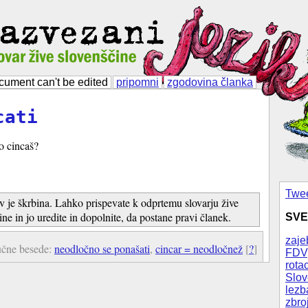
cument can't be edited
pripomni
zgodovina članka
cati
o cincaš?
Twee
v je škrbina. Lahko prispevate k odprtemu slovarju žive
ine in jo uredite in dopolnite, da postane pravi članek.
SVE
zaje
učne besede:
neodločno se ponašati
,
cincar = neodločnež
[
?
]
FDV
rotac
Slov
lezb
zbro