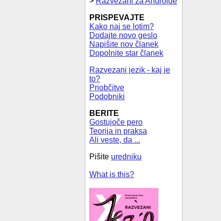
>
Razvezani za Androide
PRISPEVAJTE
Kako naj se lotim?
Dodajte novo geslo
Napišite nov članek
Dopolnite star članek
Razvezani jezik - kaj je
to?
Priobčitve
Podobniki
BERITE
Gostujoče pero
Teorija in praksa
Ali veste, da ...
Pišite
uredniku
What is this?