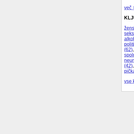
več 
KL
žens
seks
alko
polit
(62)
spol
neum
(42)
pičk
vse 