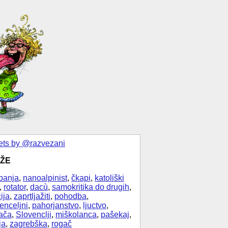
ts by @razvezani
ŽE
banja
,
nanoalpinist
,
čkapi
,
katoliški
,
rotator
,
dacù
,
samokritika do drugih
,
ija
,
zaprtljažiti
,
pohodba
,
enceljni
,
pahorjanstvo
,
ljuctvo
,
ača
,
Slovenclji
,
miškolanca
,
pašekaj
,
ja
,
zagrebška
,
rogač