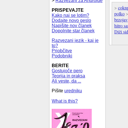
>
Razvezani za Androide
>
cokn
PRISPEVAJTE
polko
Kako naj se lotim?
brzojav
Dodajte novo geslo
hitro s
Napišite nov članek
Dopolnite star članek
Diži si
Razvezani jezik - kaj je
to?
Priobčitve
Podobniki
BERITE
Gostujoče pero
Teorija in praksa
Ali veste, da ...
Pišite
uredniku
What is this?