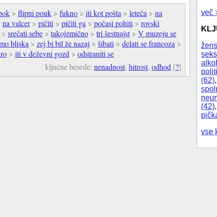
pok
>
flipni pouk
>
fukno
>
iti kot pošta
>
leteča
>
na
več 
>
na valcer
>
pičiti
>
pičiti ga
>
počasi pohiti
>
rovski
KL
>
srečati sebe
>
takojzmično
>
tri šestnajst
>
V muzeju se
amo bliska
>
zej bi bil že nazaj
>
šibati
>
delati se francoza
>
žens
dro
>
iti v deževni gozd
>
odstraniti se
seks
alko
ključne besede:
nenadnost
,
hitrost
,
odhod
[
?
]
polit
(62)
spol
neum
(42)
pičk
vse 