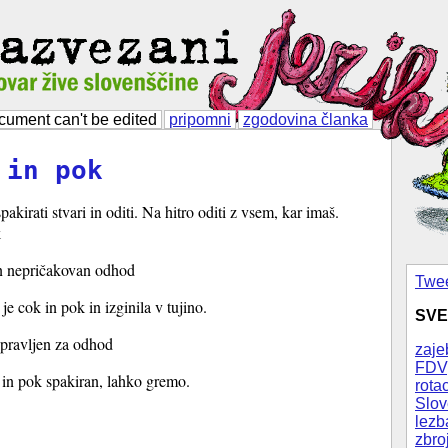
cument can't be edited
pripomni
zgodovina članka
 in pok
akirati stvari in oditi. Na hitro oditi z vsem, kar imaš.
k
 in nepričakovan odhod
Twee
je cok in pok in izginila v tujino.
SVE
ripravljen za odhod
zaje
FDV
in pok spakiran, lahko gremo.
rotac
Slov
lezb
zbro