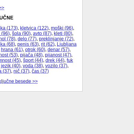
>>
JUČNE
ka (173)
,
kletvica (122)
,
moški (96)
,
 (96)
,
šola (90)
,
avto (87)
,
kleti (80)
,
hol (78)
,
delo (77)
,
preklinjanje (72)
,
ika (68)
,
penis (63)
,
rit (62)
,
Ljubljana
,
hrana (61)
,
otrok (60)
,
denar (57)
,
nost (53)
,
pijača (48)
,
pijanost (47)
,
nost (45)
,
šport (44)
,
drek (44)
,
fuk
,
jezik (40)
,
voda (38)
,
vozilo (37)
,
a (37)
,
nič (37)
,
čas (37)
ključne besede >>