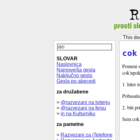
This do
cok
SLOVAR
Naslovnica
Pomeni sp
Najnovejša gesla
cok'npo
Naključno geslo
Gesla po abecedi
1. hiter
za družabene
Pobasala 
>
@razvezani na tviterju
2. biti p
>
@razvezani na fejsu
>
in na Kulturniku
Sem cok 
za pametne
>
Razvezani za iTelefone