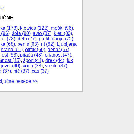
>>
JUČNE
ka (173)
,
kletvica (122)
,
moški (96)
,
 (96)
,
šola (90)
,
avto (87)
,
kleti (80)
,
hol (78)
,
delo (77)
,
preklinjanje (72)
,
ika (68)
,
penis (63)
,
rit (62)
,
Ljubljana
,
hrana (61)
,
otrok (60)
,
denar (57)
,
nost (53)
,
pijača (48)
,
pijanost (47)
,
nost (45)
,
šport (44)
,
drek (44)
,
fuk
,
jezik (40)
,
voda (38)
,
vozilo (37)
,
a (37)
,
nič (37)
,
čas (37)
ključne besede >>