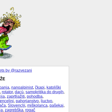
ts by @razvezani
ŽE
banja
,
nanoalpinist
,
čkapi
,
katoliški
,
rotator
,
dacù
,
samokritika do drugih
,
ija
,
zaprtljažiti
,
pohodba
,
enceljni
,
pahorjanstvo
,
ljuctvo
,
ača
,
Slovenclji
,
miškolanca
,
pašekaj
,
ja
,
zagrebška
,
rogač