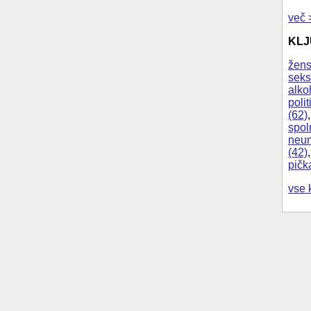
več 
KL
žens
seks
alko
polit
(62)
spol
neum
(42)
pičk
vse 