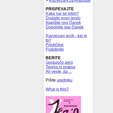
>
Razvezani za Androide
PRISPEVAJTE
Kako naj se lotim?
Dodajte novo geslo
Napišite nov članek
Dopolnite star članek
Razvezani jezik - kaj je
to?
Priobčitve
Podobniki
BERITE
Gostujoče pero
Teorija in praksa
Ali veste, da ...
Pišite
uredniku
What is this?