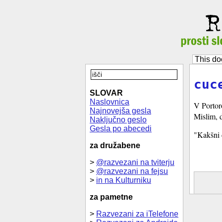
This do
cuc
SLOVAR
Naslovnica
V Portor
Najnovejša gesla
Mislim, d
Naključno geslo
Gesla po abecedi
"Kakšni 
za družabene
>
@razvezani na tviterju
>
@razvezani na fejsu
>
in na Kulturniku
za pametne
>
Razvezani za iTelefone