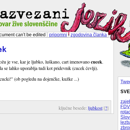
cument can't be edited
pripomni
zgodovina članka
ek
cucek
ožu je vse, kar je ljubko, luškano, cart imenovano
.
a se lahko uporablja tudi kot pridevnik (cucek čevlji).
cucki!" (ob pogledu na dojenčke, kužke ...)
Twee
SVE
zaje
FDV
ključne besede:
ljubkost
[
?
]
rotac
Slov
lezb
zbro