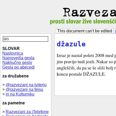
This document can't be edited
džazule
SLOVAR
Naslovnica
Izraz je nastal poleti 2008 med
Najnovejša gesla
jim pravijo tudi jozli. Nakar so p
Naključno geslo
angleščili, da pa se še sliši bolj
Gesla po abecedi
koncu postale DŽAZULE.
za družabene
>
@razvezani na tviterju
>
@razvezani na fejsu
>
in na Kulturniku
za pametne
>
Razvezani za iTelefone