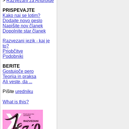
>
Razvezani za Androide
PRISPEVAJTE
Kako naj se lotim?
Dodajte novo geslo
Napišite nov članek
Dopolnite star članek
Razvezani jezik - kaj je
to?
Priobčitve
Podobniki
BERITE
Gostujoče pero
Teorija in praksa
Ali veste, da ...
Pišite
uredniku
What is this?