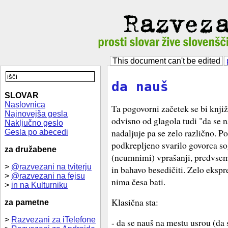
This document can't be edited
da nauš
SLOVAR
Naslovnica
Ta pogovorni začetek se bi knjiž
Najnovejša gesla
odvisno od glagola tudi "da se n
Naključno geslo
nadaljuje pa se zelo različno. P
Gesla po abecedi
podkrepljeno svarilo govorca so
za družabene
(neumnimi) vprašanji, predvsem
>
@razvezani na tviterju
in bahavo besedičiti. Zelo ekspr
>
@razvezani na fejsu
nima česa bati.
>
in na Kulturniku
Klasična sta:
za pametne
>
Razvezani za iTelefone
- da se nauš na mestu usrou (da 