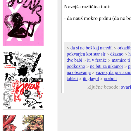
Novejša različica tudi:
- da nauš mokro prdnu (da ne bo
>
da si ne boš kaj naredil
>
orkadib
pokvarjen kot star sir
>
džazno
>
h
dve babi
>
iti v franže
>
mamico ti
podkožno
>
ne biti za nikamor
>
p
na obsevanje
>
važno, da je vlažn
tableti
>
iti glagol
>
preboli
ključne besede:
svar