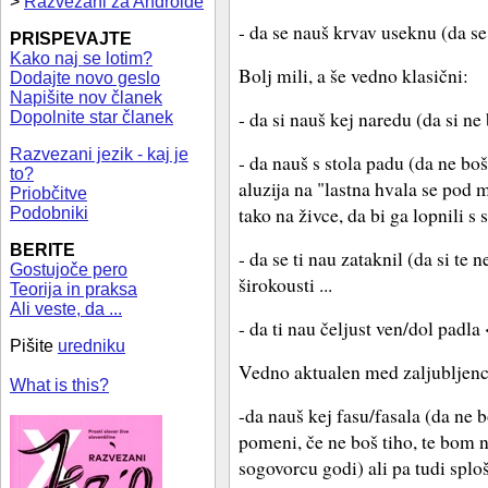
>
Razvezani za Androide
- da se nauš krvav useknu (da se
PRISPEVAJTE
Kako naj se lotim?
Bolj mili, a še vedno klasični:
Dodajte novo geslo
Napišite nov članek
- da si nauš kej naredu (da si ne
Dopolnite star članek
Razvezani jezik - kaj je
- da nauš s stola padu (da ne bo
to?
aluzija na "lastna hvala se pod
Priobčitve
tako na živce, da bi ga lopnili s s
Podobniki
BERITE
- da se ti nau zataknil (da si te 
Gostujoče pero
širokousti ...
Teorija in praksa
Ali veste, da ...
- da ti nau čeljust ven/dol padla
Pišite
uredniku
Vedno aktualen med zaljubljenc
What is this?
-da nauš kej fasu/fasala (da ne b
pomeni, če ne boš tiho, te bom n
sogovorcu godi) ali pa tudi splošn