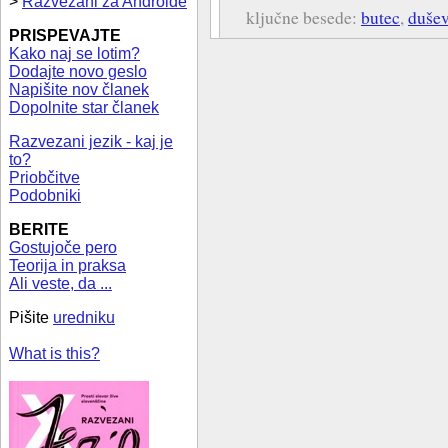
>
Razvezani za Androide
ključne besede:
butec
,
dušev
PRISPEVAJTE
Kako naj se lotim?
Dodajte novo geslo
Napišite nov članek
Dopolnite star članek
Razvezani jezik - kaj je
to?
Priobčitve
Podobniki
BERITE
Gostujoče pero
Teorija in praksa
Ali veste, da ...
Pišite
uredniku
What is this?