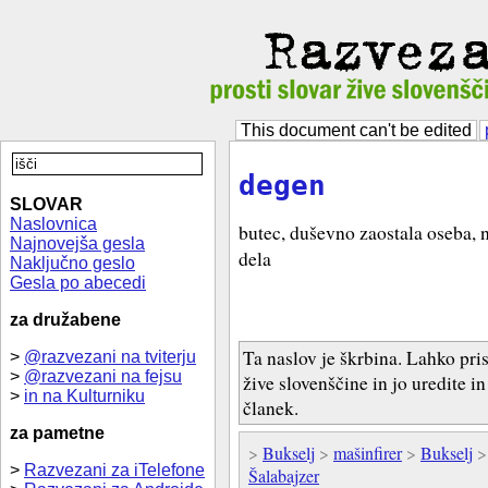
This document can't be edited
degen
SLOVAR
Naslovnica
butec, duševno zaostala oseba, 
Najnovejša gesla
dela
Naključno geslo
Gesla po abecedi
za družabene
Ta naslov je škrbina. Lahko pri
>
@razvezani na tviterju
>
@razvezani na fejsu
žive slovenščine in jo uredite i
>
in na Kulturniku
članek.
za pametne
>
Bukselj
>
mašinfirer
>
Bukselj
>
Razvezani za iTelefone
Šalabajzer