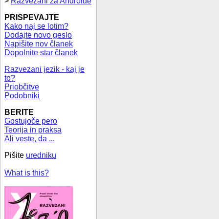
>
Razvezani za Androide
PRISPEVAJTE
Kako naj se lotim?
Dodajte novo geslo
Napišite nov članek
Dopolnite star članek
Razvezani jezik - kaj je
to?
Priobčitve
Podobniki
BERITE
Gostujoče pero
Teorija in praksa
Ali veste, da ...
Pišite
uredniku
What is this?