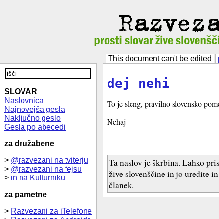
This document can't be edited
dej nehi
SLOVAR
Naslovnica
To je sleng, pravilno slovensko pom
Najnovejša gesla
Naključno geslo
Nehaj
Gesla po abecedi
za družabene
>
@razvezani na tviterju
Ta naslov je škrbina. Lahko pri
>
@razvezani na fejsu
žive slovenščine in jo uredite i
>
in na Kulturniku
članek.
za pametne
>
Razvezani za iTelefone