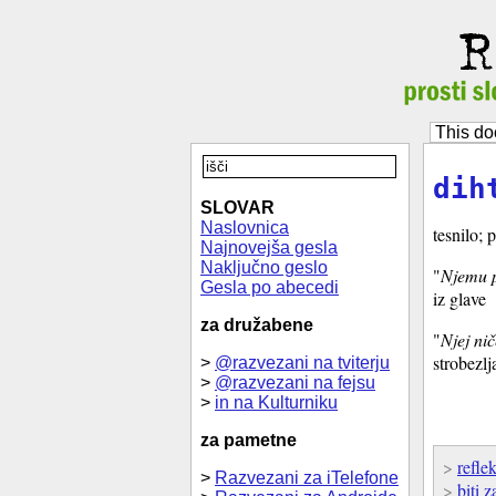
This do
dih
SLOVAR
Naslovnica
tesnilo; 
Najnovejša gesla
Naključno geslo
"
Njemu p
Gesla po abecedi
iz glave
za družabene
"
Njej ni
strobezlj
>
@razvezani na tviterju
>
@razvezani na fejsu
>
in na Kulturniku
za pametne
>
reflek
>
Razvezani za iTelefone
>
biti z