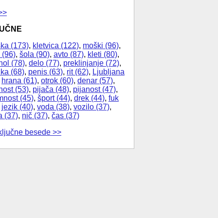
>>
JUČNE
ka (173)
,
kletvica (122)
,
moški (96)
,
 (96)
,
šola (90)
,
avto (87)
,
kleti (80)
,
hol (78)
,
delo (77)
,
preklinjanje (72)
,
ika (68)
,
penis (63)
,
rit (62)
,
Ljubljana
,
hrana (61)
,
otrok (60)
,
denar (57)
,
nost (53)
,
pijača (48)
,
pijanost (47)
,
nost (45)
,
šport (44)
,
drek (44)
,
fuk
,
jezik (40)
,
voda (38)
,
vozilo (37)
,
a (37)
,
nič (37)
,
čas (37)
ključne besede >>