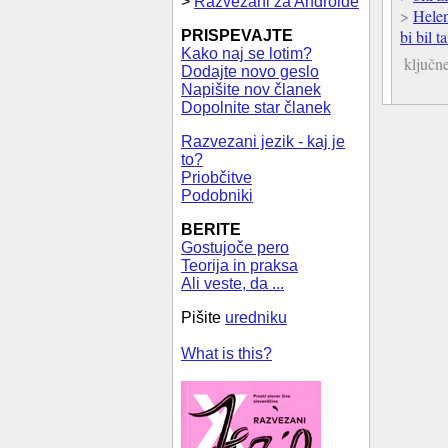
>
Razvezani za Androide
>
Hele
bi bil 
PRISPEVAJTE
Kako naj se lotim?
ključn
Dodajte novo geslo
Napišite nov članek
Dopolnite star članek
Razvezani jezik - kaj je
to?
Priobčitve
Podobniki
BERITE
Gostujoče pero
Teorija in praksa
Ali veste, da ...
Pišite
uredniku
What is this?