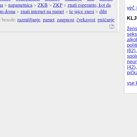
na
>
napametnica
>
ZKB
>
ZKP
>
znati esperanto, kot da
več 
tam doma
>
znati internet na pamet
>
še jajce znesi
>
diht
KL
e besede:
razmišljanje
,
pamet
,
zaupnost
,
čvekavost
,
puščanje
[
?
]
žens
seks
alko
polit
(62)
spol
neum
(42)
pičk
vse 