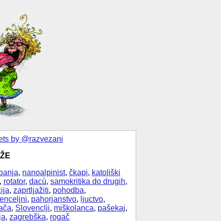
ts by @razvezani
ŽE
banja
,
nanoalpinist
,
čkapi
,
katoliški
,
rotator
,
dacù
,
samokritika do drugih
,
ija
,
zaprtljažiti
,
pohodba
,
enceljni
,
pahorjanstvo
,
ljuctvo
,
ača
,
Slovenclji
,
miškolanca
,
pašekaj
,
ja
,
zagrebška
,
rogač