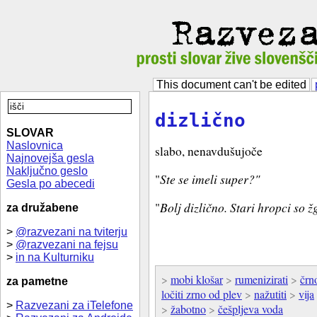
This document can't be edited
dizlično
SLOVAR
Naslovnica
slabo, nenavdušujoče
Najnovejša gesla
Naključno geslo
"
Ste se imeli super?"
Gesla po abecedi
"
Bolj dizlično. Stari hropci so 
za družabene
>
@razvezani na tviterju
>
@razvezani na fejsu
>
in na Kulturniku
>
mobi klošar
>
rumenizirati
>
črn
za pametne
ločiti zrno od plev
>
nažutiti
>
vija
>
Razvezani za iTelefone
>
žabotno
>
češpljeva voda