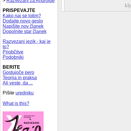
>
Razvezani za Androide
kl
PRISPEVAJTE
Kako naj se lotim?
Dodajte novo geslo
Napišite nov članek
Dopolnite star članek
Razvezani jezik - kaj je
to?
Priobčitve
Podobniki
BERITE
Gostujoče pero
Teorija in praksa
Ali veste, da ...
Pišite
uredniku
What is this?