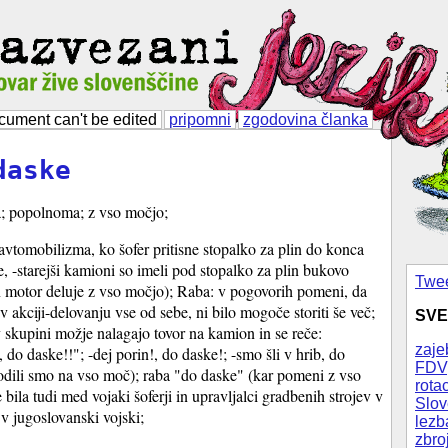
cument can't be edited
pripomni
zgodovina članka
daske
; popolnoma; z vso močjo;
 avtomobilizma, ko šofer pritisne stopalko za plin do konca
, -starejši kamioni so imeli pod stopalko za plin bukovo
Twee
n motor deluje z vso močjo); Raba: v pogovorih pomeni, da
v akciji-delovanju vse od sebe, ni bilo mogoče storiti še več;
SVE
 skupini možje nalagajo tovor na kamion in se reče:
zaje
 do daske!!"; -dej porin!, do daske!; -smo šli v hrib, do
FDV
odili smo na vso moč); raba "do daske" (kar pomeni z vso
rotac
 bila tudi med vojaki šoferji in upravljalci gradbenih strojev v
Slov
i v jugoslovanski vojski;
lezb
zbro