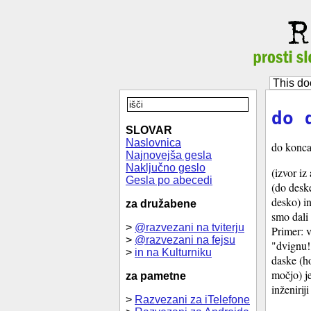
This do
do 
SLOVAR
Naslovnica
do konca
Najnovejša gesla
Naključno geslo
(izvor iz
Gesla po abecedi
(do deske
desko) i
za družabene
smo dali 
>
@razvezani na tviterju
Primer: v
>
@razvezani na fejsu
"dvignu!,
>
in na Kulturniku
daske (h
močjo) je
za pametne
inženirij
>
Razvezani za iTelefone