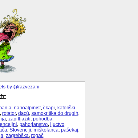
ts by @razvezani
ŽE
banja
,
nanoalpinist
,
čkapi
,
katoliški
,
rotator
,
dacù
,
samokritika do drugih
,
ija
,
zaprtljažiti
,
pohodba
,
enceljni
,
pahorjanstvo
,
ljuctvo
,
ača
,
Slovenclji
,
miškolanca
,
pašekaj
,
ja
,
zagrebška
,
rogač