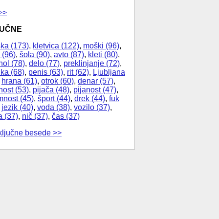
>>
JUČNE
ka (173)
,
kletvica (122)
,
moški (96)
,
 (96)
,
šola (90)
,
avto (87)
,
kleti (80)
,
hol (78)
,
delo (77)
,
preklinjanje (72)
,
ika (68)
,
penis (63)
,
rit (62)
,
Ljubljana
,
hrana (61)
,
otrok (60)
,
denar (57)
,
nost (53)
,
pijača (48)
,
pijanost (47)
,
nost (45)
,
šport (44)
,
drek (44)
,
fuk
,
jezik (40)
,
voda (38)
,
vozilo (37)
,
a (37)
,
nič (37)
,
čas (37)
ključne besede >>