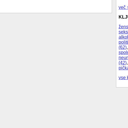
več 
KL
žens
seks
alko
polit
(62)
spol
neum
(42)
pičk
vse 