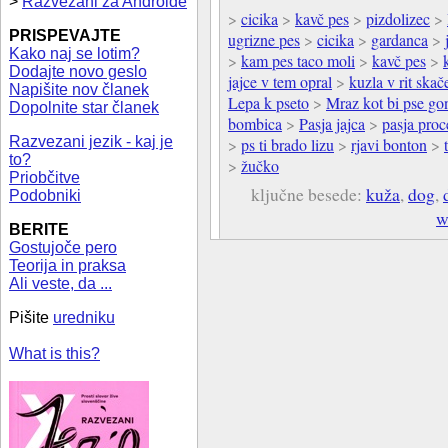
>
Razvezani za Androide
>
cicika
>
kavč pes
>
pizdolizec
>
PRISPEVAJTE
ugrizne pes
>
cicika
>
gardanca
>
Kako naj se lotim?
>
kam pes taco moli
>
kavč pes
>
Dodajte novo geslo
jajce v tem opral
>
kuzla v rit skač
Napišite nov članek
Lepa k pseto
>
Mraz kot bi pse gon
Dopolnite star članek
bombica
>
Pasja jajca
>
pasja proc
Razvezani jezik - kaj je
>
ps ti brado lizu
>
rjavi bonton
>
to?
>
žučko
Priobčitve
ključne besede:
kuža
,
dog
,
Podobniki
w
BERITE
Gostujoče pero
Teorija in praksa
Ali veste, da ...
Pišite
uredniku
What is this?