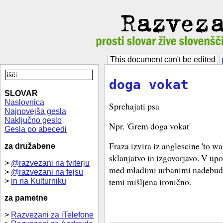
This document can't be edited
doga vokat
SLOVAR
Naslovnica
Sprehajati psa
Najnovejša gesla
Naključno geslo
Npr. 'Grem doga vokat'
Gesla po abecedi
Fraza izvira iz anglescine 'to wa
za družabene
sklanjatvo in izgovorjavo. V upo
>
@razvezani na tviterju
med mladimi urbanimi nadebudn
>
@razvezani na fejsu
temi mišljena ironično.
>
in na Kulturniku
za pametne
>
Razvezani za iTelefone