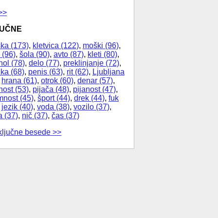
>>
JUČNE
ka (173)
,
kletvica (122)
,
moški (96)
,
 (96)
,
šola (90)
,
avto (87)
,
kleti (80)
,
hol (78)
,
delo (77)
,
preklinjanje (72)
,
ika (68)
,
penis (63)
,
rit (62)
,
Ljubljana
,
hrana (61)
,
otrok (60)
,
denar (57)
,
nost (53)
,
pijača (48)
,
pijanost (47)
,
nost (45)
,
šport (44)
,
drek (44)
,
fuk
,
jezik (40)
,
voda (38)
,
vozilo (37)
,
a (37)
,
nič (37)
,
čas (37)
ključne besede >>