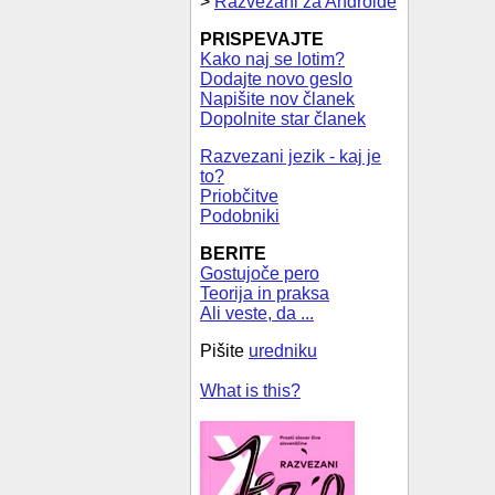
>
Razvezani za Androide
PRISPEVAJTE
Kako naj se lotim?
Dodajte novo geslo
Napišite nov članek
Dopolnite star članek
Razvezani jezik - kaj je
to?
Priobčitve
Podobniki
BERITE
Gostujoče pero
Teorija in praksa
Ali veste, da ...
Pišite
uredniku
What is this?