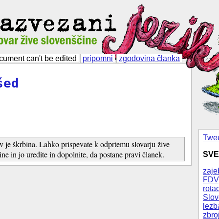
cument can't be edited
pripomni
zgodovina članka
šed
Twee
v je škrbina. Lahko prispevate k odprtemu slovarju žive
ine in jo uredite in dopolnite, da postane pravi članek.
SVE
zaje
FDV
rotac
Slov
lezb
zbro