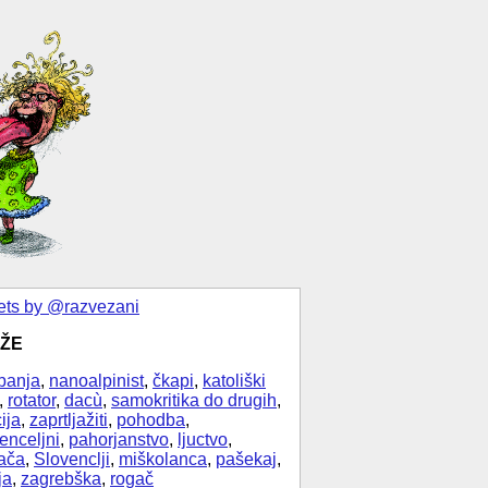
ts by @razvezani
ŽE
banja
,
nanoalpinist
,
čkapi
,
katoliški
,
rotator
,
dacù
,
samokritika do drugih
,
ija
,
zaprtljažiti
,
pohodba
,
enceljni
,
pahorjanstvo
,
ljuctvo
,
ača
,
Slovenclji
,
miškolanca
,
pašekaj
,
ja
,
zagrebška
,
rogač