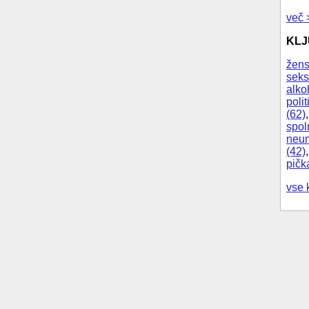
več 
KL
žens
seks
alko
polit
(62)
spol
neum
(42)
pičk
vse 