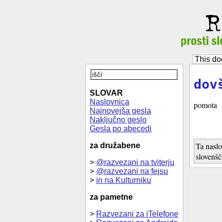
This do
dov
SLOVAR
Naslovnica
pomota
Najnovejša gesla
Naključno geslo
Gesla po abecedi
Ta naslo
za družabene
slovenšč
>
@razvezani na tviterju
>
@razvezani na fejsu
>
in na Kulturniku
za pametne
>
Razvezani za iTelefone